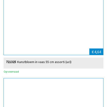
€ 4,64
721325
Kunstbloem in vaas 55 cm assorti (ucl)
Op voorraad