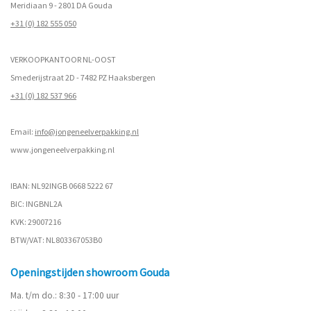
Meridiaan 9 - 2801 DA Gouda
+31 (0) 182 555 050
VERKOOPKANTOOR NL-OOST
Smederijstraat 2D - 7482 PZ Haaksbergen
+31 (0) 182 537 966
Email:
info@jongeneelverpakking.nl
www.
jongeneelverpakking.nl
IBAN: NL92INGB 0668 5222 67
BIC: INGBNL2A
KVK: 29007216
BTW/VAT: NL803367053B0
Openingstijden showroom Gouda
Ma. t/m do.: 8:30 - 17:00 uur