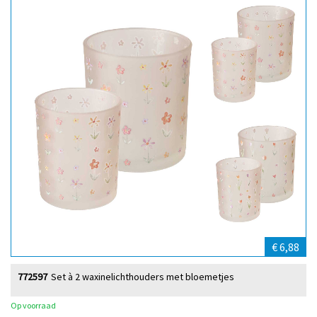
€ 6,88
772597
Set à 2 waxinelichthouders met bloemetjes
Op voorraad