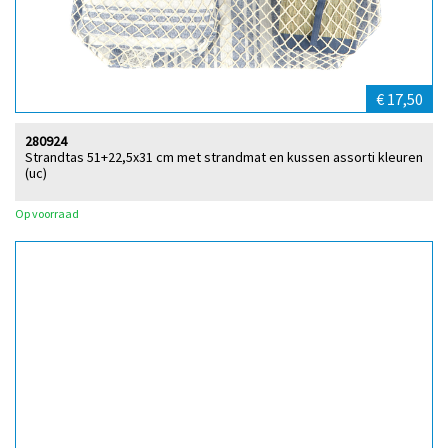
€ 17,50
280924
Strandtas 51+22,5x31 cm met strandmat en kussen assorti kleuren
(uc)
Op voorraad