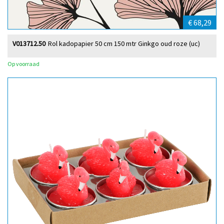
€ 68,29
V013712.50
Rol kadopapier 50 cm 150 mtr Ginkgo oud roze (uc)
Op voorraad