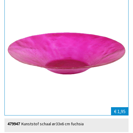
€ 1,95
479947
Kunststof schaal ør33x6 cm fuchsia