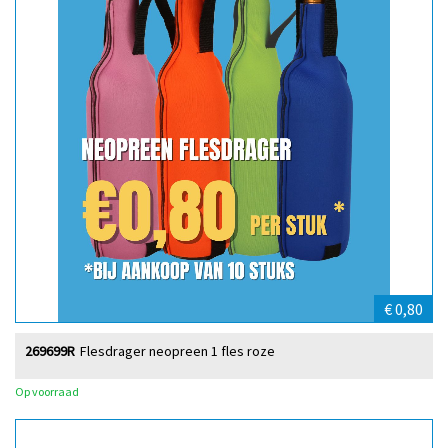
€ 0,80
269699R
Flesdrager neopreen 1 fles roze
Op voorraad