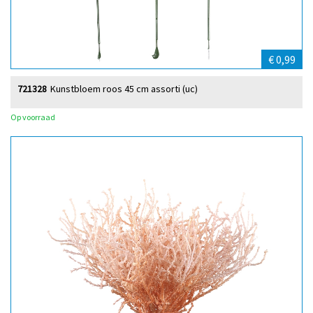
€ 0,99
721328
Kunstbloem roos 45 cm assorti (uc)
Op voorraad