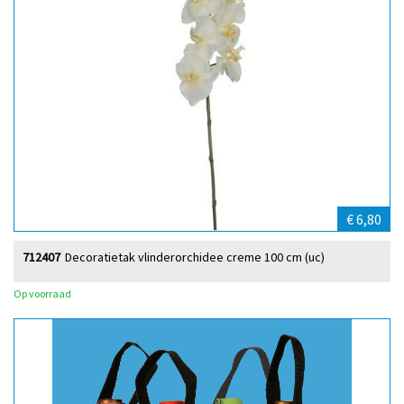
€ 6,80
712407
Decoratietak vlinderorchidee creme 100 cm (uc)
Op voorraad