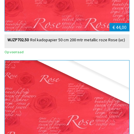
€ 44,00
WJZP702.50
Rol kadopapier 50 cm 200 mtr metallic roze Rose (uc)
Op voorraad