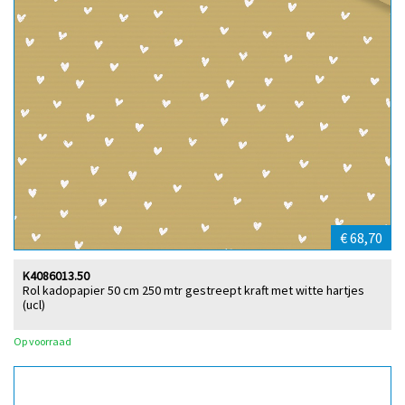
€ 68,70
K4086013.50
Rol kadopapier 50 cm 250 mtr gestreept kraft met witte hartjes
(ucl)
Op voorraad