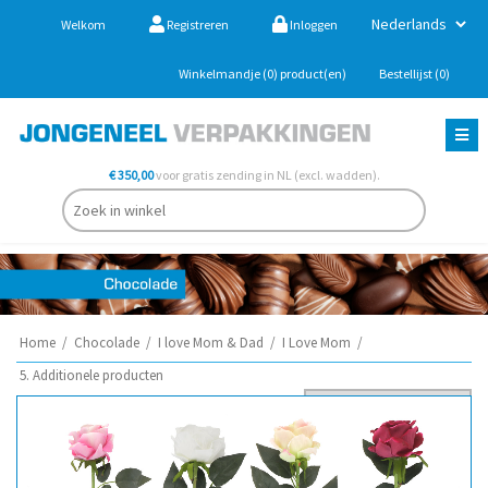
Welkom
Registreren
Inloggen
Winkelmandje
(0)
product(en)
Bestellijst
(0)
€ 350,00
voor gratis zending in NL (excl. wadden).
Home
/
Chocolade
/
I love Mom & Dad
/
I Love Mom
/
5. Additionele producten
Sorteer op