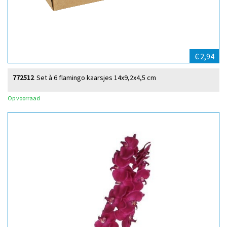
€ 2,94
772512
Set à 6 flamingo kaarsjes 14x9,2x4,5 cm
Op voorraad