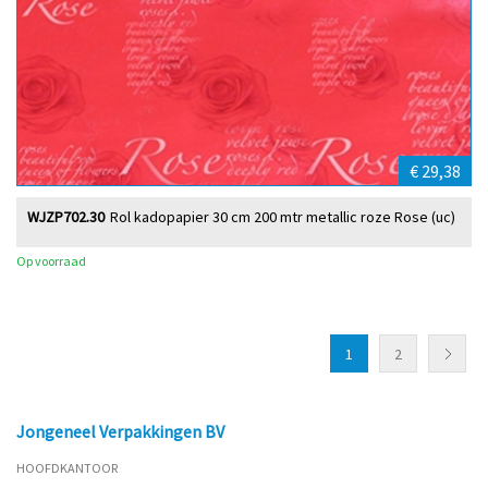
€ 29,38
WJZP702.30
Rol kadopapier 30 cm 200 mtr metallic roze Rose (uc)
Op voorraad
1
2
Jongeneel Verpakkingen BV
HOOFDKANTOOR