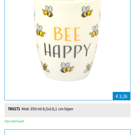
€ 3,26
780271
Mok 350 ml 8,5x10,1 cm bijen
Op voorraad