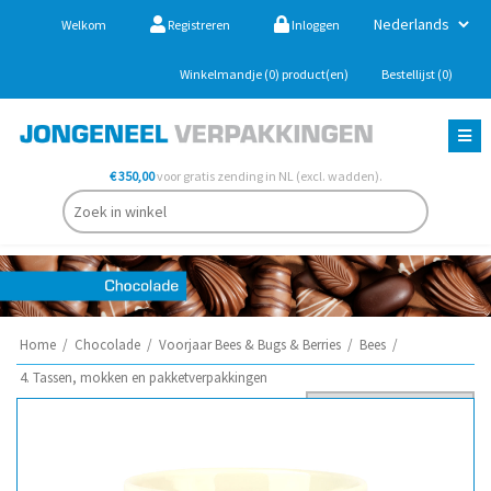
Welkom
Registreren
Inloggen
Winkelmandje
(0)
product(en)
Bestellijst
(0)
€ 350,00
voor gratis zending in NL (excl. wadden).
Home
/
Chocolade
/
Voorjaar Bees & Bugs & Berries
/
Bees
/
4. Tassen, mokken en pakketverpakkingen
Sorteer op