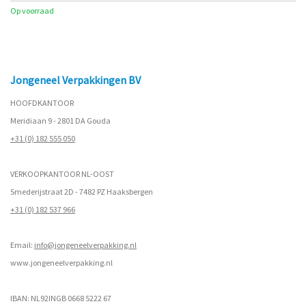
Op voorraad
Jongeneel Verpakkingen BV
HOOFDKANTOOR
Meridiaan 9 - 2801 DA Gouda
+31 (0) 182 555 050
VERKOOPKANTOOR NL-OOST
Smederijstraat 2D - 7482 PZ Haaksbergen
+31 (0) 182 537 966
Email:
info@jongeneelverpakking.nl
www.
jongeneelverpakking.nl
IBAN: NL92INGB 0668 5222 67