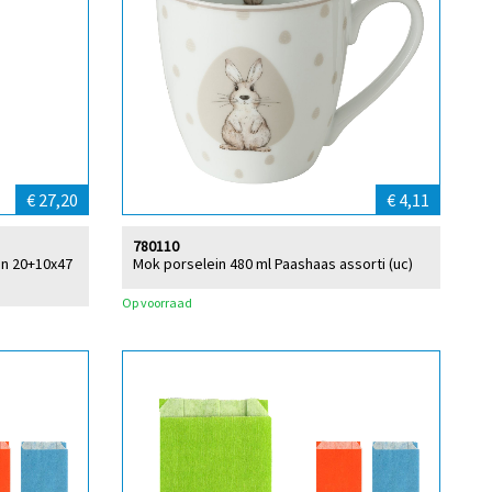
€ 27,20
€ 4,11
780110
en 20+10x47
Mok porselein 480 ml Paashaas assorti (uc)
Op voorraad