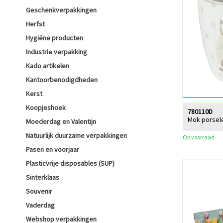
Geschenkverpakkingen
Herfst
Hygiëne producten
Industrie verpakking
Kado artikelen
Kantoorbenodigdheden
Kerst
Koopjeshoek
780110D
Mok porsele
Moederdag en Valentijn
Natuurlijk duurzame verpakkingen
Op voorraad
Pasen en voorjaar
Plasticvrije disposables (SUP)
Sinterklaas
Souvenir
Vaderdag
Webshop verpakkingen