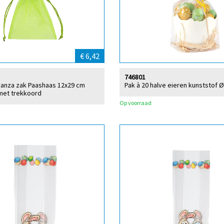
€ 6,42
746801
ganza zak Paashaas 12x29 cm
Pak à 20 halve eieren kunststof Ø
met trekkoord
Op voorraad