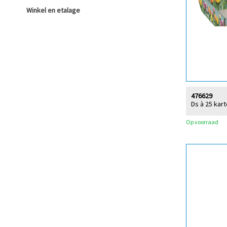
Winkel en etalage
476629
Ds à 25 kar
Op voorraad