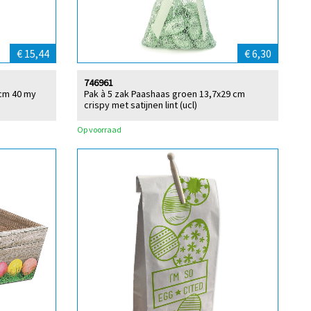
€ 15,44
€ 6,30
746961
cm 40 my
Pak à 5 zak Paashaas groen 13,7x29 cm
crispy met satijnen lint (ucl)
Op voorraad