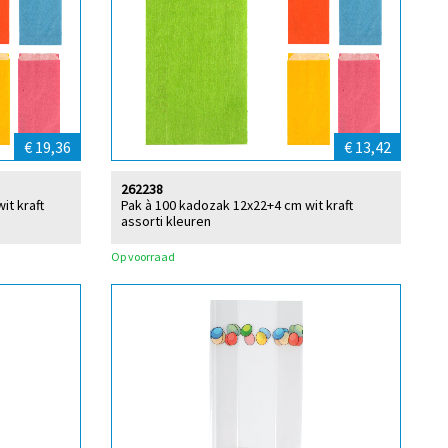
€ 19,36
€ 13,42
262238
it kraft
Pak à 100 kadozak 12x22+4 cm wit kraft
assorti kleuren
Op voorraad