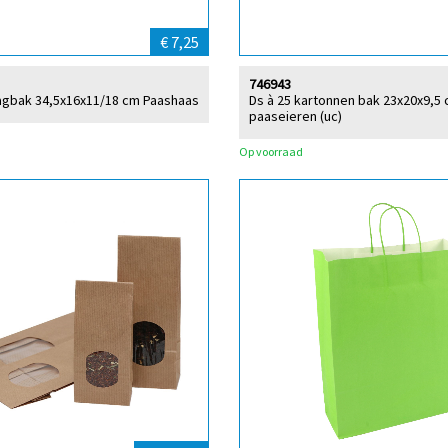
€ 7,25
746943
agbak 34,5x16x11/18 cm Paashaas
Ds à 25 kartonnen bak 23x20x9,5
paaseieren (uc)
Op voorraad