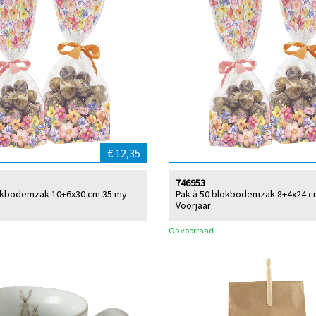
€ 12,35
746953
lokbodemzak 10+6x30 cm 35 my
Pak à 50 blokbodemzak 8+4x24 c
Voorjaar
Op voorraad