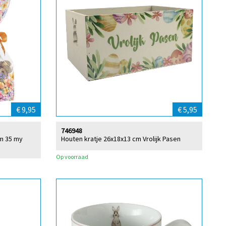
€ 9,95
€ 5,95
746948
m 35 my
Houten kratje 26x18x13 cm Vrolijk Pasen
Op voorraad