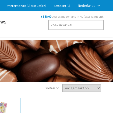
Winkelmandje
(0)
product(en)
Bestellijst
(0)
€ 350,00
voor gratis zending in NL (excl. wadden).
UWS
Sorteer op