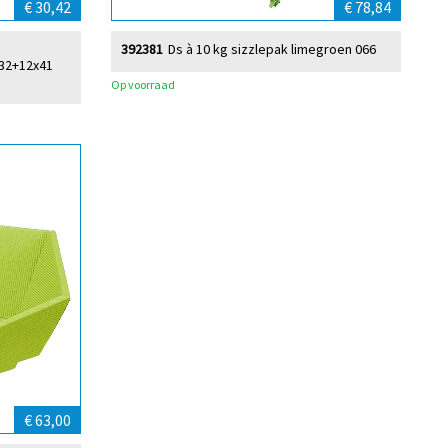
€ 30,42
€ 78,84
392381
Ds à 10 kg sizzlepak limegroen 066
 32+12x41
Op voorraad
€ 63,00