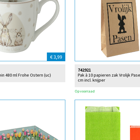
€ 3,99
742921
in 480 ml Frohe Ostern (uc)
Pak à 10 papieren zak Vrolijk Pas
cm incl. knijper
Op voorraad