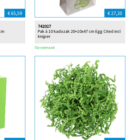
€ 65,59
€ 27,20
742027
 cm
Pak à 10 kadozak 20+10x47 cm Egg Cited incl
knijper
Op voorraad