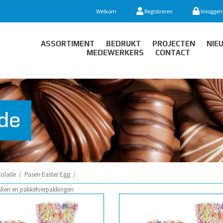
Welkom
Registreren
Inloggen
ASSORTIMENT
BEDRUKT
PROJECTEN
NIE
MEDEWERKERS
CONTACT
olade
/
Pasen Easter Egg
/
kken en pakketverpakkingen