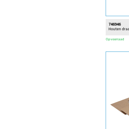
746946
Houten dra
Op voorraad