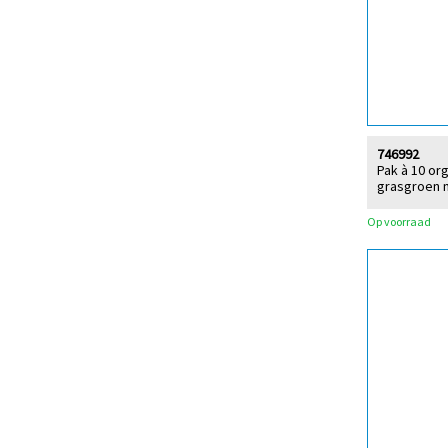
746992
Pak à 10 or
grasgroen 
Op voorraad