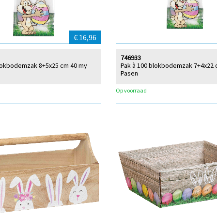
€ 16,96
746933
blokbodemzak 8+5x25 cm 40 my
Pak à 100 blokbodemzak 7+4x22 
Pasen
Op voorraad