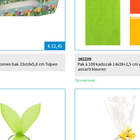
€ 32,45
262239
tonnen bak 23x16x5,8 cm Tulpen
Pak à 100 kadozak 14x28+2,5 cm w
assorti kleuren
Op voorraad