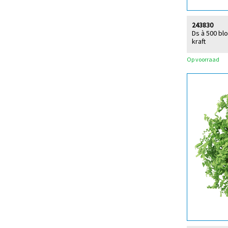
243830
Ds à 500 b
kraft
Op voorraad