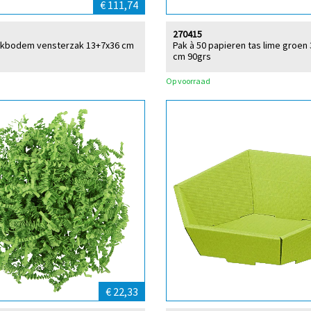
€ 111,74
270415
lokbodem vensterzak 13+7x36 cm
Pak à 50 papieren tas lime groen
cm 90grs
Op voorraad
€ 22,33