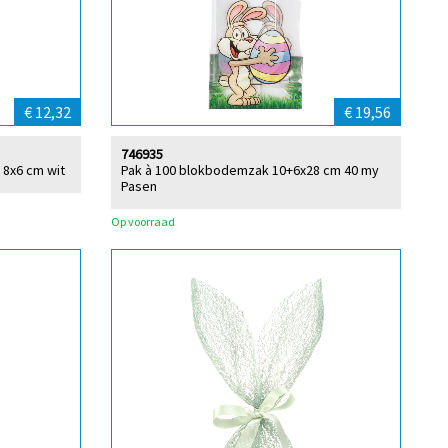
€ 12,32
€ 19,56
746935
 8x6 cm wit
Pak à 100 blokbodemzak 10+6x28 cm 40 my
Pasen
Op voorraad