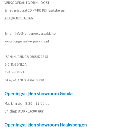
VERKOOPKANTOOR NL-OOST
Smederijstraat 2D - 7482 PZ Haaksbergen
+31 (0) 182 537 966
Email:
info@jongeneelverpakking.nl
www.
jongeneelverpakking.nl
IBAN: NL92INGB 0668 5222 67
BIC: INGBNL2A
KVK: 29007216
BTW/VAT: NL803367053B0
Openingstijden showroom Gouda
Ma. t/m do.: 8:30 - 17:00 uur
Vrijdag: 8:30 - 16:00 uur
Openingstijden showroom Haaksbergen