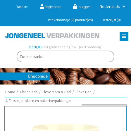
Welkom
Registreren
Inloggen
Winkelmandje
(0)
product(en)
Bestellijst
(0)
€ 350,00
voor gratis zending in NL (excl. wadden).
Home
/
Chocolade
/
I love Mom & Dad
/
I love Dad
/
4. Tassen, mokken en pakketverpakkingen
Sorteer op