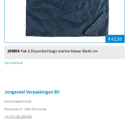
€ 62,50
289654
Pak à 50 pocket bags marine blauw 38x42 cm
Op voorraad
Jongeneel Verpakkingen BV
HOOFDKANTOOR
Meridiaan 9 - 2801 DA Gouda
+31 (0) 182 555 050