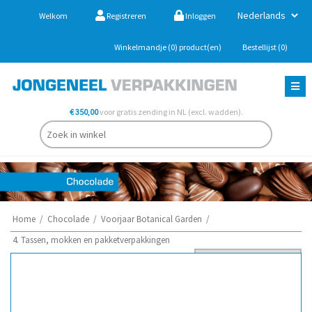
Welkom
Registreren
Inloggen
Winkelmandje
(0)
product(en)
Bestellijst
(0)
€ 350,00
voor gratis zending in NL (excl. wadden).
Home
/
Chocolade
/
Voorjaar Botanical Garden
/
4. Tassen, mokken en pakketverpakkingen
Sorteer op