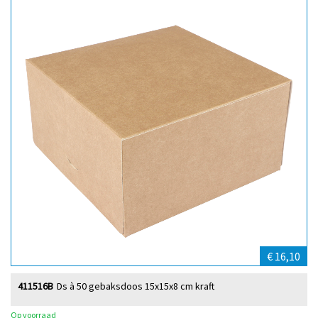
€ 16,10
411516B
Ds à 50 gebaksdoos 15x15x8 cm kraft
Op voorraad