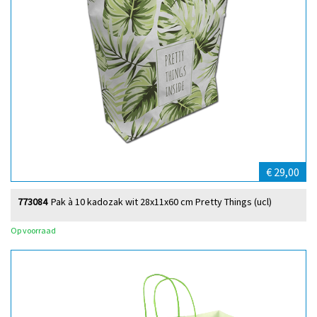
€ 29,00
773084
Pak à 10 kadozak wit 28x11x60 cm Pretty Things (ucl)
Op voorraad