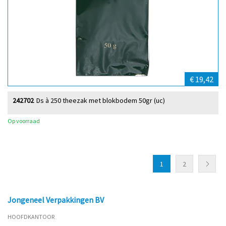
€ 19,42
242702
Ds à 250 theezak met blokbodem 50gr (uc)
Op voorraad
1
2
Jongeneel Verpakkingen BV
HOOFDKANTOOR