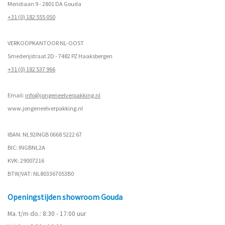
Meridiaan 9 - 2801 DA Gouda
+31 (0) 182 555 050
VERKOOPKANTOOR NL-OOST
Smederijstraat 2D - 7482 PZ Haaksbergen
+31 (0) 182 537 966
Email:
info@jongeneelverpakking.nl
www.
jongeneelverpakking.nl
IBAN: NL92INGB 0668 5222 67
BIC: INGBNL2A
KVK: 29007216
BTW/VAT: NL803367053B0
Openingstijden showroom Gouda
Ma. t/m do.: 8:30 - 17:00 uur