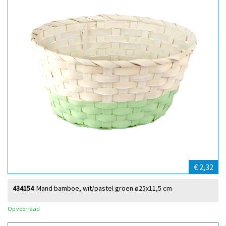
€ 2,32
434154
Mand bamboe, wit/pastel groen ø25x11,5 cm
Op voorraad