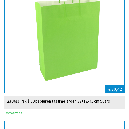
€ 30,42
270415
Pak à 50 papieren tas lime groen 32+12x41 cm 90grs
Op voorraad