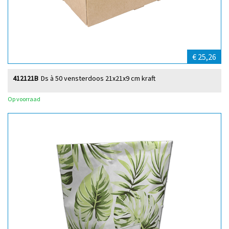
€ 25,26
412121B
Ds à 50 vensterdoos 21x21x9 cm kraft
Op voorraad