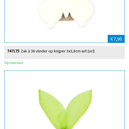
€ 7,90
747175
Zak à 36 vlinder op knijper 3x3,8cm wit (ucl)
Op voorraad