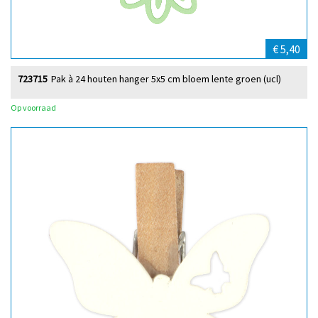
€ 5,40
723715
Pak à 24 houten hanger 5x5 cm bloem lente groen (ucl)
Op voorraad