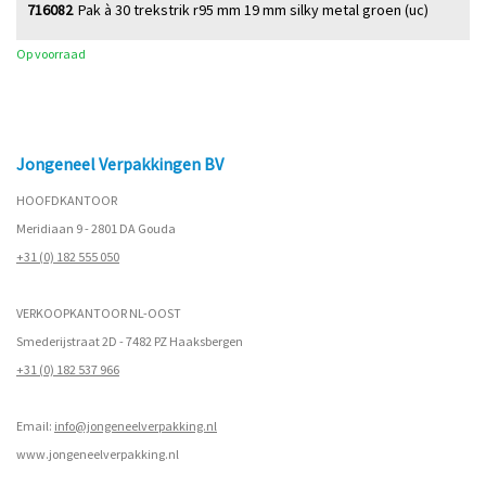
716082
Pak à 30 trekstrik r95 mm 19 mm silky metal groen (uc)
Op voorraad
Jongeneel Verpakkingen BV
HOOFDKANTOOR
Meridiaan 9 - 2801 DA Gouda
+31 (0) 182 555 050
VERKOOPKANTOOR NL-OOST
Smederijstraat 2D - 7482 PZ Haaksbergen
+31 (0) 182 537 966
Email:
info@jongeneelverpakking.nl
www.
jongeneelverpakking.nl