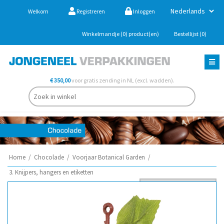
Welkom
Registreren
Inloggen
Winkelmandje
(0)
product(en)
Bestellijst
(0)
€ 350,00
voor gratis zending in NL (excl. wadden).
Home
/
Chocolade
/
Voorjaar Botanical Garden
/
3. Knijpers, hangers en etiketten
Sorteer op