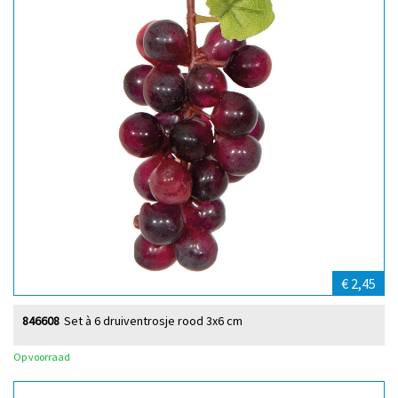
€ 2,45
846608
Set à 6 druiventrosje rood 3x6 cm
Op voorraad