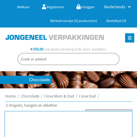
Welkom
Registreren
Inloggen
Winkelmandje
(0)
product(en)
Bestellijst
(0)
€ 350,00
voor gratis zending in NL (excl. wadden).
Home
/
Chocolade
/
I love Mom & Dad
/
I love Dad
/
3. Knijpers, hangers en etiketten
Sorteer op