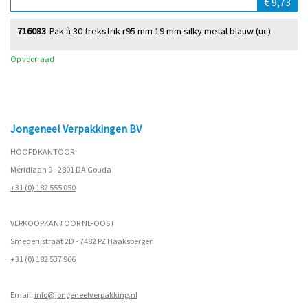
€ 9,73
716083
Pak à 30 trekstrik r95 mm 19 mm silky metal blauw (uc)
Op voorraad
Jongeneel Verpakkingen BV
HOOFDKANTOOR
Meridiaan 9 - 2801 DA Gouda
+31 (0) 182 555 050
VERKOOPKANTOOR NL-OOST
Smederijstraat 2D - 7482 PZ Haaksbergen
+31 (0) 182 537 966
Email:
info@jongeneelverpakking.nl