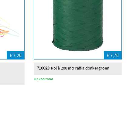
€ 7,20
€ 7,70
710023
Rol à 200 mtr raffia donkergroen
Op voorraad