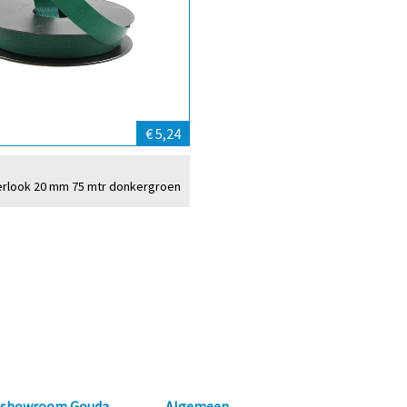
€ 5,24
perlook 20 mm 75 mtr donkergroen
n showroom Gouda
Algemeen