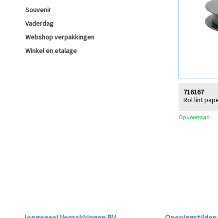
Souvenir
Vaderdag
Webshop verpakkingen
Winkel en etalage
716167
Rol lint pa
Op voorraad
Jongeneel Verpakkingen BV
Openingstijde