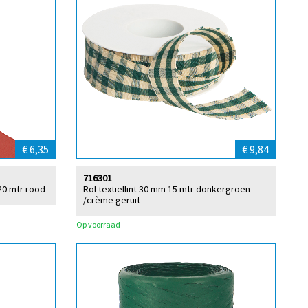
€ 6,35
€ 9,84
716301
20 mtr rood
Rol textiellint 30 mm 15 mtr donkergroen
/crème geruit
Op voorraad