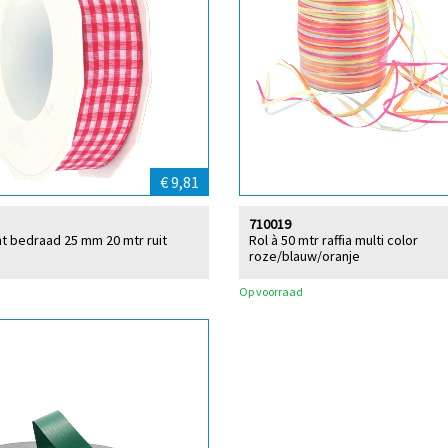
€ 9,81
710019
int bedraad 25 mm 20 mtr ruit
Rol à 50 mtr raffia multi color
roze/blauw/oranje
Op voorraad