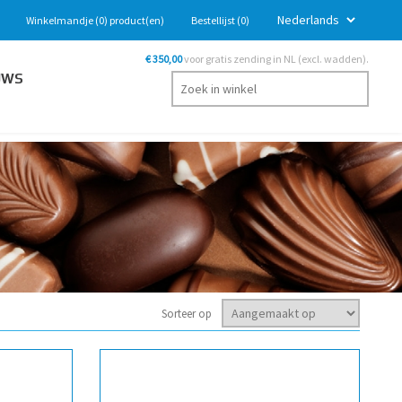
Winkelmandje
(0)
product(en)
Bestellijst
(0)
€ 350,00
voor gratis zending in NL (excl. wadden).
UWS
Sorteer op