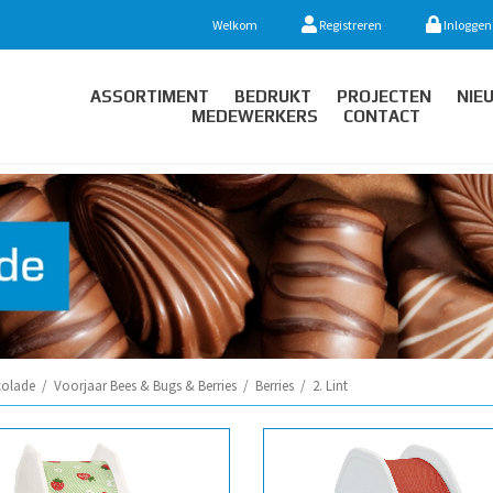
Welkom
Registreren
Inloggen
ASSORTIMENT
BEDRUKT
PROJECTEN
NIE
MEDEWERKERS
CONTACT
olade
/
Voorjaar Bees & Bugs & Berries
/
Berries
/
2. Lint