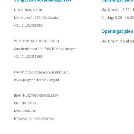
Ma. t/m do.: 8:30 -
HOOFDKANTOOR
Vrijdag: 8:30 - 16:0
Meridiaan 9 - 2801 DA Gouda
+31 (0) 182 555 050
Openingstijde
VERKOOPKANTOOR NL-OOST
Ma. t/m vr.: op afs
Smederijstraat 2D - 7482 PZ Haaksbergen
+31 (0) 182 537 966
Email:
info@jongeneelverpakking.nl
www.
jongeneelverpakking.nl
IBAN: NL92INGB 0668 5222 67
BIC: INGBNL2A
KVK: 29007216
BTW/VAT: NL803367053B0