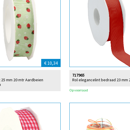
€ 10,34
717965
int 25 mm 20 mtr Aardbeien
Rol elegancelint bedraad 23 mm 
n
Op voorraad