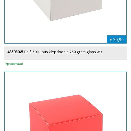
€ 39,90
485080W
Ds à 50 kubus klepdoosje 250 gram glans wit
Op voorraad