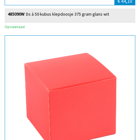
€ 44,10
485090W
Ds à 50 kubus klepdoosje 375 gram glans wit
Op voorraad