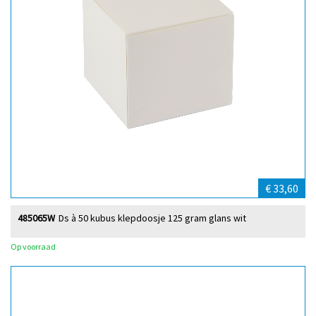
€ 33,60
485065W
Ds à 50 kubus klepdoosje 125 gram glans wit
Op voorraad