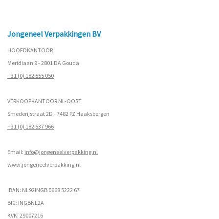
Jongeneel Verpakkingen BV
HOOFDKANTOOR
Meridiaan 9 - 2801 DA Gouda
+31 (0) 182 555 050
VERKOOPKANTOOR NL-OOST
Smederijstraat 2D - 7482 PZ Haaksbergen
+31 (0) 182 537 966
Email:
info@jongeneelverpakking.nl
www.
jongeneelverpakking.nl
IBAN: NL92INGB 0668 5222 67
BIC: INGBNL2A
KVK: 29007216