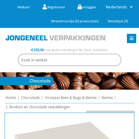
Welkom
Registreren
Inloggen
Winkelmandje
(0)
product(en)
Bestellijst
(0)
€ 350,00
voor gratis zending in NL (excl. wadden).
Home
/
Chocolade
/
Voorjaar Bees & Bugs & Berries
/
Berries
/
1. Bonbon en chocolade verpakkingen
Sorteer op