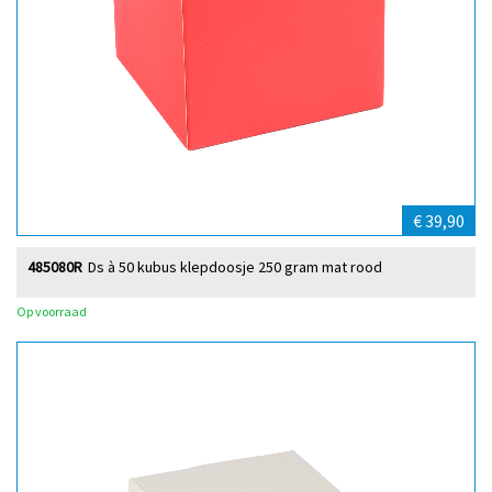
€ 39,90
485080R
Ds à 50 kubus klepdoosje 250 gram mat rood
Op voorraad