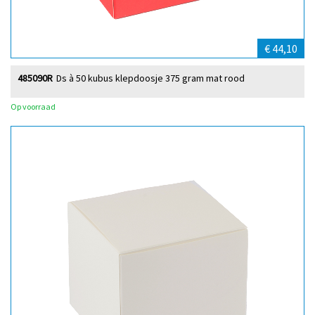
€ 44,10
485090R
Ds à 50 kubus klepdoosje 375 gram mat rood
Op voorraad