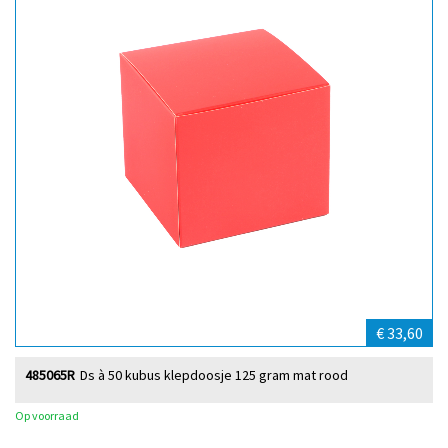
€ 33,60
485065R
Ds à 50 kubus klepdoosje 125 gram mat rood
Op voorraad