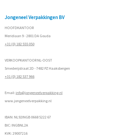
Jongeneel Verpakkingen BV
HOOFDKANTOOR
Meridiaan 9 - 2801 DA Gouda
+31 (0) 182 555 050
VERKOOPKANTOOR NL-OOST
Smederijstraat 2D - 7482 PZ Haaksbergen
+31 (0) 182 537 966
Email:
info@jongeneelverpakking.nl
www.
jongeneelverpakking.nl
IBAN: NL92INGB 0668 5222 67
BIC: INGBNL2A
KVK: 29007216