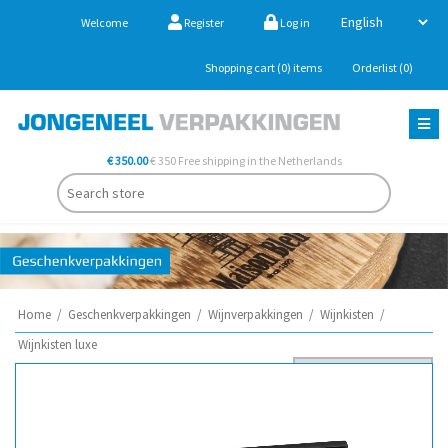
Welcome
Register
Log in
Shopping cart
(0)
items
Orderlist
(0)
€ 350.00
€ 350 Free shipping in the Netherlands
Home
/
Geschenkverpakkingen
/
Wijnverpakkingen
/
Wijnkisten
/
Wijnkisten luxe
Sort by