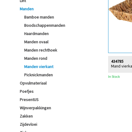
Lint
Manden
Bamboe manden
Boodschappenmanden
Haardmanden
Manden ovaal
Manden rechthoek
Manden rond
434785
Mand vierka
Manden vierkant
Picknickmanden
In Stock
Opvulmateriaal
Poefjes
PresentUS
Wijnverpakkingen
Zakken
Zijdevloei