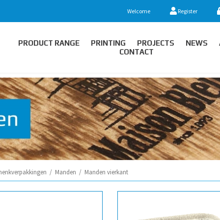
Welcome
Register
PRODUCT RANGE
PRINTING
PROJECTS
NEWS
CONTACT
henkverpakkingen
/
Manden
/
Manden vierkant