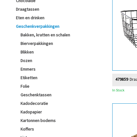
Chocolade
Draagtassen
Eten en drinken
Geschenkverpakkingen
Bakken, kratten en schalen
Bierverpakkingen
Blikken
Dozen
Emmers
Etiketten
479859
Dra
Folie
In Stock
Geschenktassen
Kadodecoratie
Kadopapier
Kartonnen bodems
Koffers