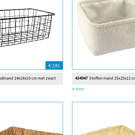
€ 2.81
admand 24x18x10 cm mat zwart
434947
Stoffen mand 25x25x12 c
In Stock