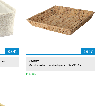
€ 3.41
€ 6.97
m ecru
434787
Mand vierkant waterhyacint 34x34x6 cm
In Stock