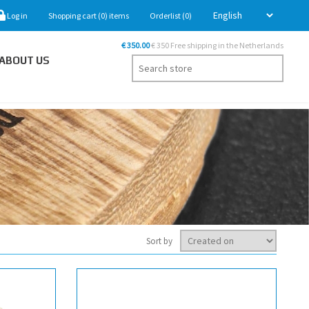
Log in
Shopping cart
(0)
items
Orderlist
(0)
€ 350.00
€ 350 Free shipping in the Netherlands
ABOUT US
Sort by