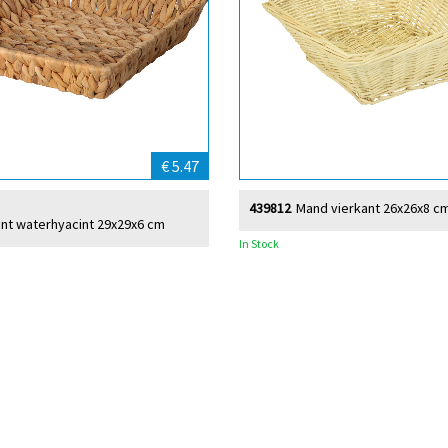
€ 5.47
439812
Mand vierkant 26x26x8 cm,
nt waterhyacint 29x29x6 cm
In Stock