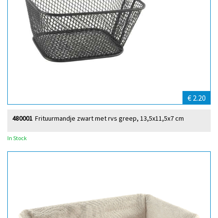
€ 2.20
480001
Frituurmandje zwart met rvs greep, 13,5x11,5x7 cm
In Stock