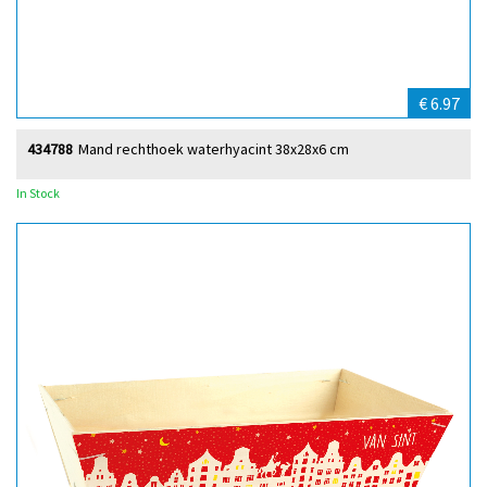
€ 6.97
434788
Mand rechthoek waterhyacint 38x28x6 cm
In Stock