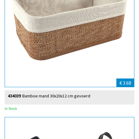
€ 3.68
434039
Bamboe mand 30x20x12 cm gevoerd
In Stock