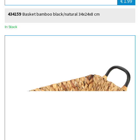
€ 1.99
434159
Basket bamboo black/natural 34x24x8 cm
In Stock