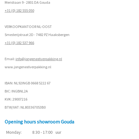
Meridiaan 9 - 2801 DA Gouda
+31 (0) 182 555 050
VERKOOPKANTOOR NL-OOST
Smederijstraat 2D - 7482 PZ Haaksbergen
+31 (0) 182 537 966
Email:
info@jongeneelverpakking.nl
www.
jongeneelverpakking.nl
IBAN: NL92INGB 0668 5222 67
BIC: INGBNL2A
KVK: 29007216
BTW/VAT: NL803367053B0
Opening hours showroom Gouda
Monday:
8:30 - 17:00
uur