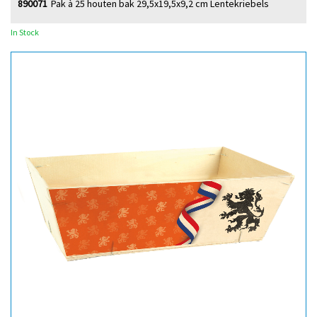
890071
Pak à 25 houten bak 29,5x19,5x9,2 cm Lentekriebels
In Stock