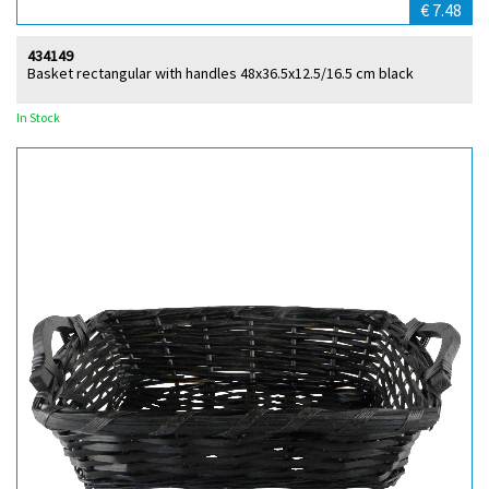
€ 7.48
434149
Basket rectangular with handles 48x36.5x12.5/16.5 cm black
In Stock