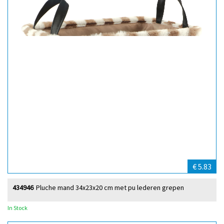
€ 5.83
434946
Pluche mand 34x23x20 cm met pu lederen grepen
In Stock