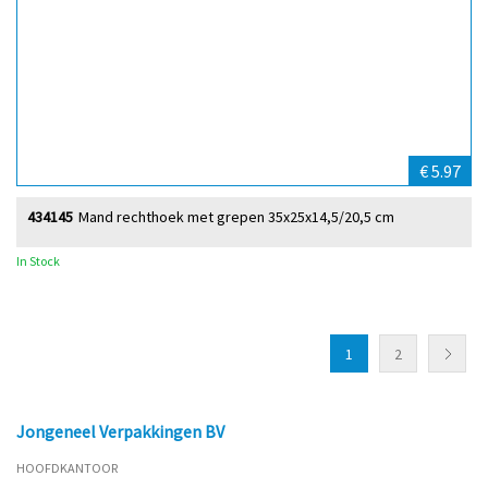
€ 5.97
434145
Mand rechthoek met grepen 35x25x14,5/20,5 cm
In Stock
1
2
Jongeneel Verpakkingen BV
HOOFDKANTOOR