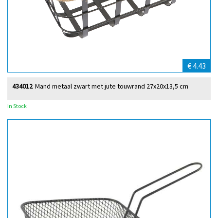
€ 4.43
434012
Mand metaal zwart met jute touwrand 27x20x13,5 cm
In Stock