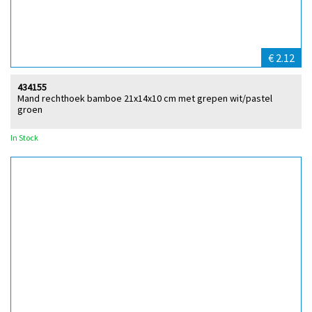
€ 2.12
434155
Mand rechthoek bamboe 21x14x10 cm met grepen wit/pastel
groen
In Stock