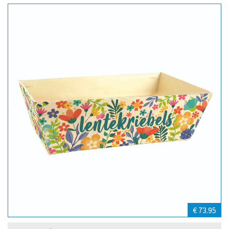
€ 73.95