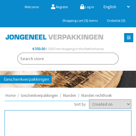
Welcome
Register
Log in
Shopping cart
(0)
items
Orderlist
(0)
€ 350.00
€ 350 Free shipping in the Netherlands
Home
/
Geschenkverpakkingen
/
Manden
/
Manden rechthoek
Sort by