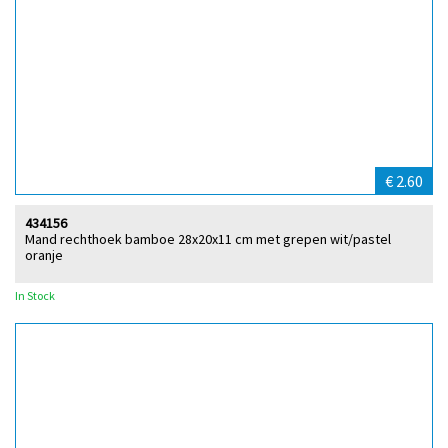
€ 2.60
434156
Mand rechthoek bamboe 28x20x11 cm met grepen wit/pastel
oranje
In Stock