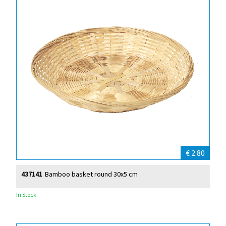
€ 2.80
437141
Bamboo basket round 30x5 cm
In Stock