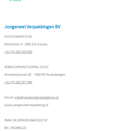
Jongeneel Verpakkingen BV
HOOFDKANTOOR
Meridiaan 9 - 2801 DA Gouda
+31 (0) 182 555 050
VERKOOPKANTOOR NL-OOST
Smederijstraat 2D - 7482 PZ Haaksbergen
+31 (0) 182 537 966
Email:
info@jongeneelverpakking.nl
www.
jongeneelverpakking.nl
IBAN: NL92INGB 0668 5222 67
BIC: INGBNL2A