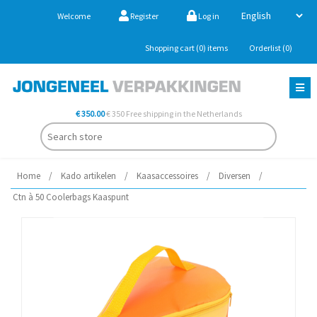
Welcome
Register
Log in
Shopping cart
(0)
items
Orderlist
(0)
€ 350.00
€ 350 Free shipping in the Netherlands
Home
/
Kado artikelen
/
Kaasaccessoires
/
Diversen
/
Ctn à 50 Coolerbags Kaaspunt