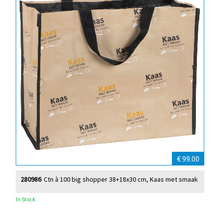
€ 99.00
280986
Ctn à 100 big shopper 38+18x30 cm, Kaas met smaak
In Stock