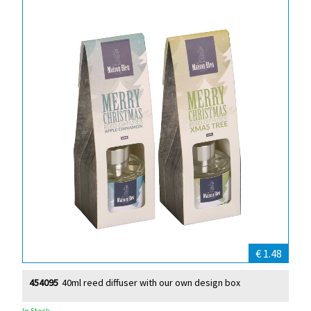
€ 1.48
454095
40ml reed diffuser with our own design box
In Stock