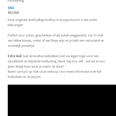
ritssluiting
SKU
452264
Deze originele driehoekige koeltas in kaaspuntvorm is een echte
blikvanger!
Perfect voor acties, geschenken of als ludiek weggevertje. Vul ‘m met
een lekker kaasje, noten of een flesje wijn en je hebt een verrassend en
smakelijk presentje.
Extra leuk:
laat de koeltas bedrukken met uw eigen logo voor een
opvallende en blijvende merkuiting. Want zeg nou zelf... wie wil er nou
geen stukje kaas waar je naam op staat?
Neem contact op met onze verkoop voor meer informatie over het
bedrukken en de prijzen.