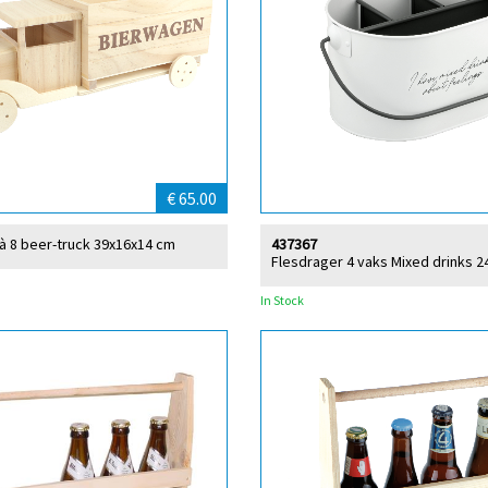
€ 65.00
 à 8 beer-truck 39x16x14 cm
437367
Flesdrager 4 vaks Mixed drinks 
In Stock