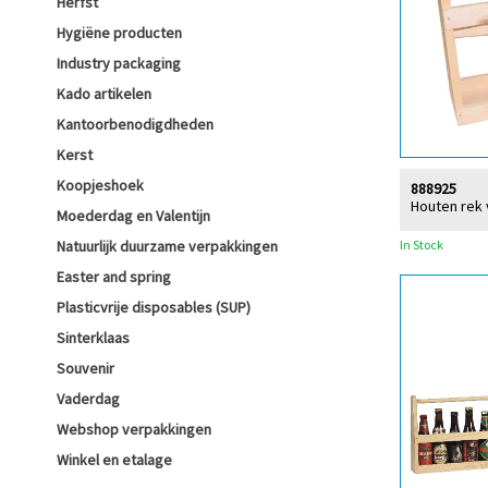
Herfst
Hygiëne producten
Industry packaging
Kado artikelen
Kantoorbenodigdheden
Kerst
Koopjeshoek
888925
Houten rek v
Moederdag en Valentijn
In Stock
Natuurlijk duurzame verpakkingen
Easter and spring
Plasticvrije disposables (SUP)
Sinterklaas
Souvenir
Vaderdag
Webshop verpakkingen
Winkel en etalage