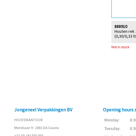
888910
Houten rek 
(0,30/0,33 lt
Not in stock
Jongeneel Verpakkingen BV
Opening hours
Monday:
8:3
HOOFDKANTOOR
Meridiaan 9 - 2801 DA Gouda
Tuesday:
8:3
+31 (0) 182 555 050