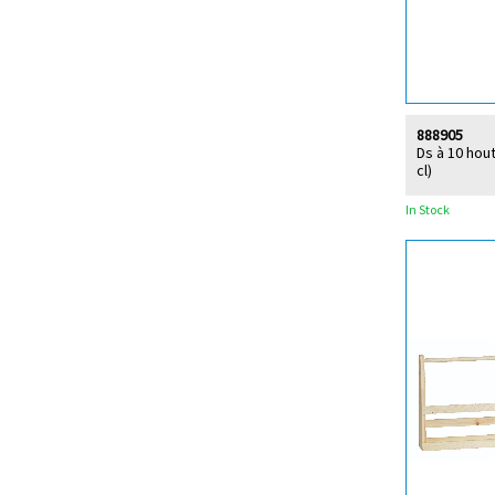
888905
Ds à 10 hou
cl)
In Stock