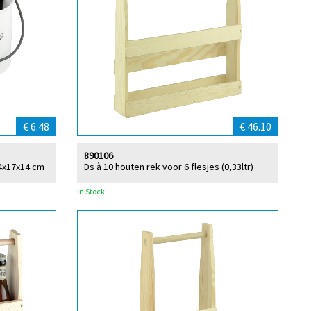
€ 6.48
€ 46.10
890106
24x17x14 cm
Ds à 10 houten rek voor 6 flesjes (0,33ltr)
In Stock