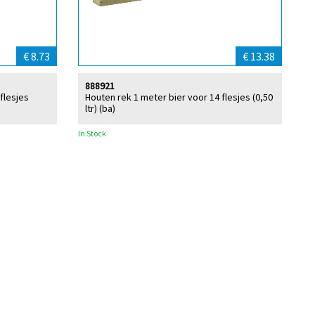
€ 8.73
€ 13.38
888921
flesjes
Houten rek 1 meter bier voor 14 flesjes (0,50
ltr) (ba)
In Stock