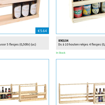
€ 5.64
890104
oor 5 flesjes (0,50ltr) (uc)
Ds à 10 houten rekjes 4 flesjes (0,
In Stock