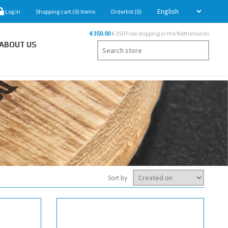
Log in
Shopping cart
(0)
items
Orderlist
(0)
€ 350.00
€ 350 Free shipping in the Netherlands
ABOUT US
Sort by