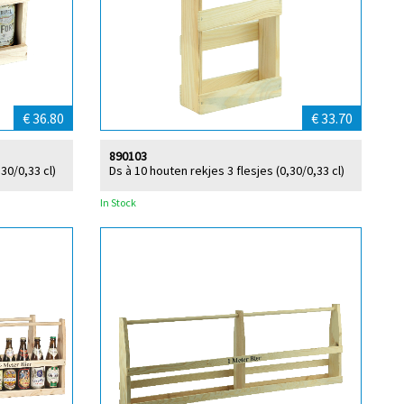
€ 36.80
€ 33.70
890103
30/0,33 cl)
Ds à 10 houten rekjes 3 flesjes (0,30/0,33 cl)
In Stock