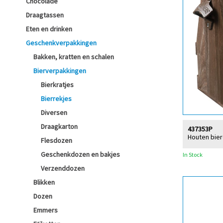
Chocolade
Draagtassen
Eten en drinken
Geschenkverpakkingen
Bakken, kratten en schalen
Bierverpakkingen
Bierkratjes
Bierrekjes
Diversen
Draagkarton
437353P
Houten bier
Flesdozen
Geschenkdozen en bakjes
In Stock
Verzenddozen
Blikken
Dozen
Emmers