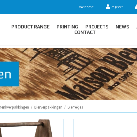
Welcome
Register
PRODUCT RANGE
PRINTING
PROJECTS
NEWS
CONTACT
henkverpakkingen
/
Bierverpakkingen
/
Bierrekjes