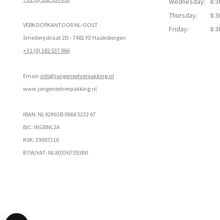
Wednesday:
8:3
Thursday:
8:3
VERKOOPKANTOOR NL-OOST
Friday:
8:3
Smederijstraat 2D - 7482 PZ Haaksbergen
+31 (0) 182 537 966
Email:
info@jongeneelverpakking.nl
www.
jongeneelverpakking.nl
IBAN: NL92INGB 0668 5222 67
BIC: INGBNL2A
KVK: 29007216
BTW/VAT: NL803367053B0