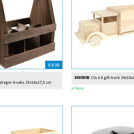
€ 8.98
888980B
Ctn à 8 gift-truck 39x16
drager 6-vaks 25x16x27,5 cm
In Stock