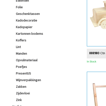
Etiketten
Folie
Geschenktassen
Kadodecoratie
Kadopapier
Kartonnen bodems
Koffers
Lint
888980
Ctn
Manden
Opvulmateriaal
In Stock
Poefjes
PresentUS
Wijnverpakkingen
Zakken
Zijdevloei
Zink