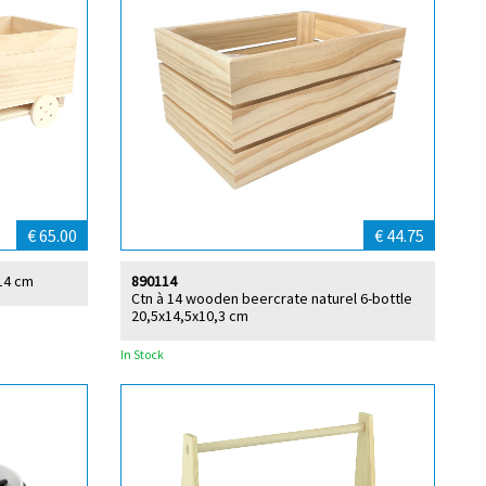
€ 65.00
€ 44.75
x14 cm
890114
Ctn à 14 wooden beercrate naturel 6-bottle
20,5x14,5x10,3 cm
In Stock