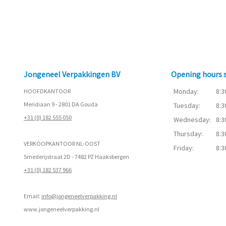
Jongeneel Verpakkingen BV
Opening hours
Monday:
8:3
HOOFDKANTOOR
Meridiaan 9 - 2801 DA Gouda
Tuesday:
8:3
+31 (0) 182 555 050
Wednesday:
8:3
Thursday:
8:3
VERKOOPKANTOOR NL-OOST
Friday:
8:3
Smederijstraat 2D - 7482 PZ Haaksbergen
+31 (0) 182 537 966
Email:
info@jongeneelverpakking.nl
www.
jongeneelverpakking.nl