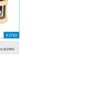
€ 37.82
s (0,33ltr)