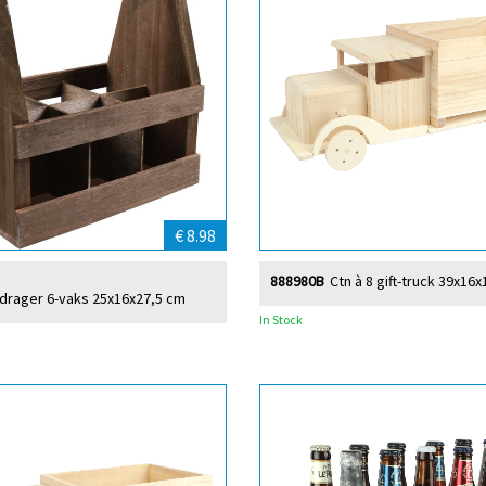
€ 8.98
888980B
Ctn à 8 gift-truck 39x16
drager 6-vaks 25x16x27,5 cm
In Stock