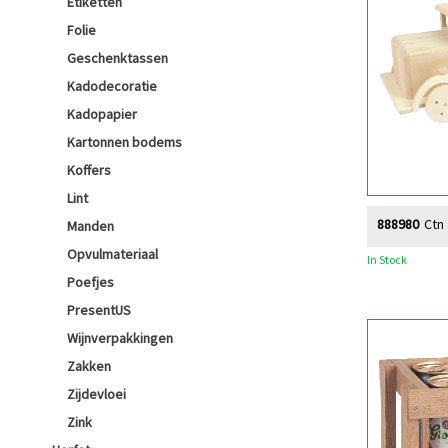
Etiketten
Folie
Geschenktassen
Kadodecoratie
Kadopapier
Kartonnen bodems
Koffers
Lint
888980
Ctn
Manden
Opvulmateriaal
In Stock
Poefjes
PresentUS
Wijnverpakkingen
Zakken
Zijdevloei
Zink