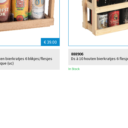
€ 39.00
888906
en bierkratjes 6 blikjes/flesjes
Ds à 10 houten bierkratjes 6 flesje
ique (uc)
In Stock