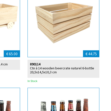
€ 65.00
€ 44.75
x14 cm
890114
Ctn à 14 wooden beercrate naturel 6-bottle
20,5x14,5x10,3 cm
In Stock