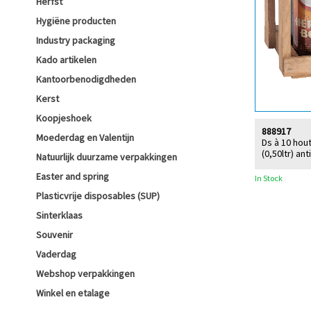
Herfst
Hygiëne producten
Industry packaging
Kado artikelen
Kantoorbenodigdheden
Kerst
Koopjeshoek
888917
Moederdag en Valentijn
Ds à 10 hout
(0,50ltr) ant
Natuurlijk duurzame verpakkingen
Easter and spring
In Stock
Plasticvrije disposables (SUP)
Sinterklaas
Souvenir
Vaderdag
Webshop verpakkingen
Winkel en etalage