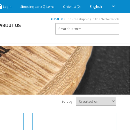
Log in
Shopping cart
(0)
items
Orderlist
(0)
€ 350.00
€ 350 Free shipping in the Netherlands
ABOUT US
Sort by