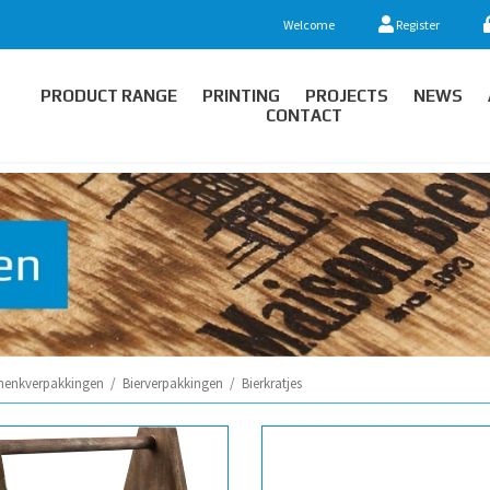
Welcome
Register
PRODUCT RANGE
PRINTING
PROJECTS
NEWS
CONTACT
henkverpakkingen
/
Bierverpakkingen
/
Bierkratjes