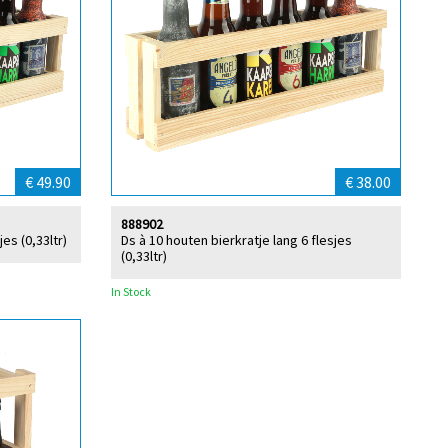
€ 49.90
€ 38.00
888902
es (0,33ltr)
Ds à 10 houten bierkratje lang 6 flesjes
(0,33ltr)
In Stock