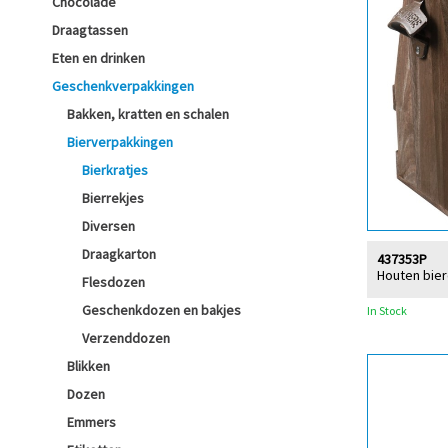
Chocolade
Draagtassen
Eten en drinken
Geschenkverpakkingen
Bakken, kratten en schalen
Bierverpakkingen
Bierkratjes
Bierrekjes
Diversen
Draagkarton
437353P
Houten bier
Flesdozen
Geschenkdozen en bakjes
In Stock
Verzenddozen
Blikken
Dozen
Emmers