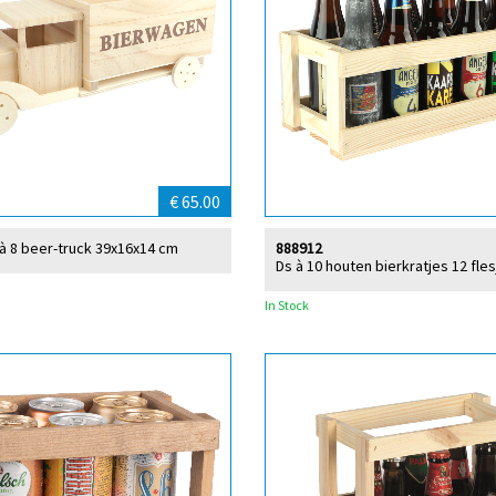
€ 65.00
 à 8 beer-truck 39x16x14 cm
888912
Ds à 10 houten bierkratjes 12 flesj
In Stock