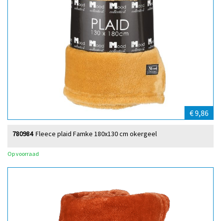
€ 9,86
780984
Fleece plaid Famke 180x130 cm okergeel
Op voorraad