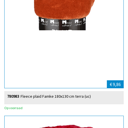
€ 9,86
780983
Fleece plaid Famke 180x130 cm terra (uc)
Op voorraad