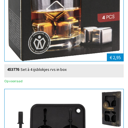
€ 2,95
453776
Set à 4 ijsblokjes rvs in box
Op voorraad