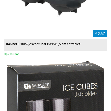
€ 2,57
846399
IJsblokjesvorm bal 15x15x6,5 cm antraciet
Op voorraad