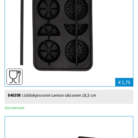
€ 1,70
846398
IJsblokjesvorm Lemon siliconen 18,5 cm
Op voorraad