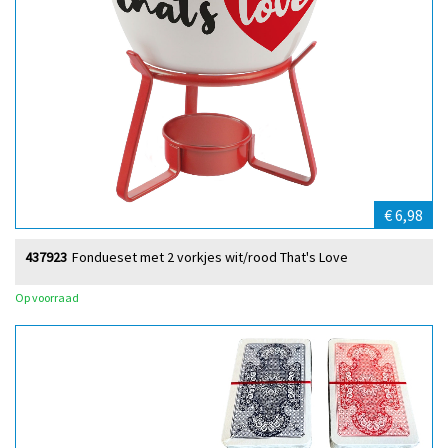
€ 6,98
437923
Fondueset met 2 vorkjes wit/rood That's Love
Op voorraad