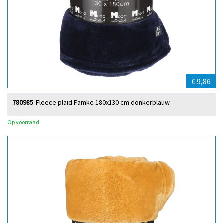
€ 9,86
780985
Fleece plaid Famke 180x130 cm donkerblauw
Op voorraad