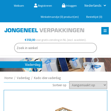
Welkom
Registreren
Inloggen
Winkelmandje
(0)
product(en)
Bestellijst
(0)
€ 350,00
voor gratis zending in NL (excl. wadden).
Home
/
Vaderdag
/
Kado idee vaderdag
Sorteer op