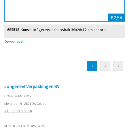
€ 2,54
692518
Kunststof gereedschapsbak 39x26x12 cm assorti
Op voorraad
1
2
Jongeneel Verpakkingen BV
HOOFDKANTOOR
Meridiaan 9 - 2801 DA Gouda
+31 (0) 182 555 050
VERKOOPKANTOOR NL-OOST