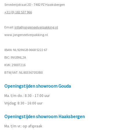
Smederijstraat 2D - 7482 PZ Haaksbergen
+31 (0) 182 537 966
Email:
info@jongeneelverpakking.nl
www.
jongeneelverpakking.nl
IBAN: NL92INGB 0668 5222 67
BIC: INGBNL2A
KVK: 29007216
BTW/VAT: NL803367053B0
Openingstijden showroom Gouda
Ma. t/m do.: 8:30 - 17:00 uur
Vrijdag: 8:30 - 16:00 uur
Openingstijden showroom Haaksbergen
Ma. t/m vr.: op afspraak