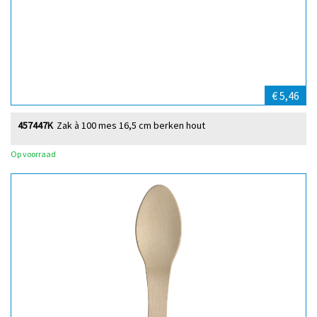
€ 5,46
457447K
Zak à 100 mes 16,5 cm berken hout
Op voorraad