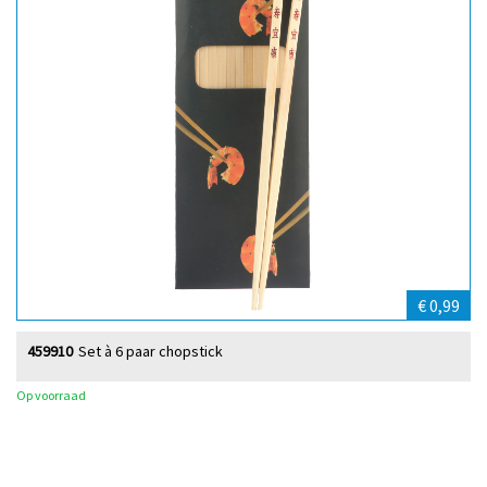
€ 0,99
459910
Set à 6 paar chopstick
Op voorraad