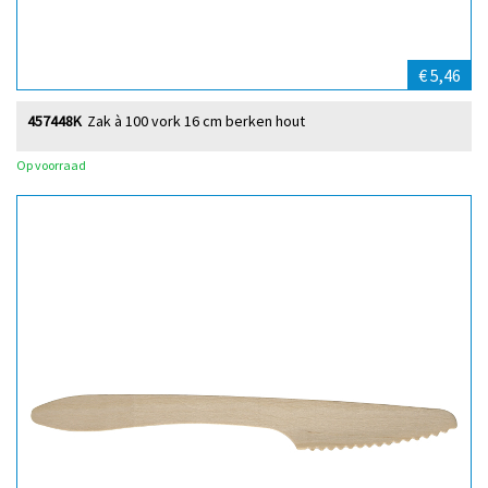
€ 5,46
457448K
Zak à 100 vork 16 cm berken hout
Op voorraad