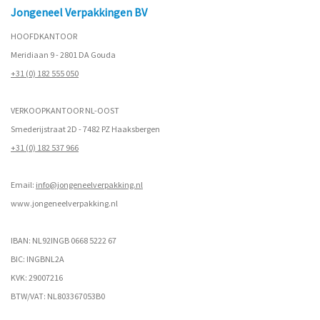
Jongeneel Verpakkingen BV
HOOFDKANTOOR
Meridiaan 9 - 2801 DA Gouda
+31 (0) 182 555 050
VERKOOPKANTOOR NL-OOST
Smederijstraat 2D - 7482 PZ Haaksbergen
+31 (0) 182 537 966
Email:
info@jongeneelverpakking.nl
www.
jongeneelverpakking.nl
IBAN: NL92INGB 0668 5222 67
BIC: INGBNL2A
KVK: 29007216
BTW/VAT: NL803367053B0