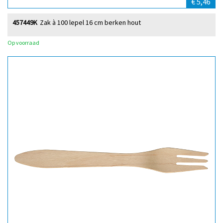
€ 5,46
457449K
Zak à 100 lepel 16 cm berken hout
Op voorraad