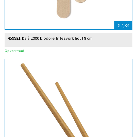
€ 7,84
459921
Ds à 2000 biodore fritesvork hout 8 cm
Op voorraad