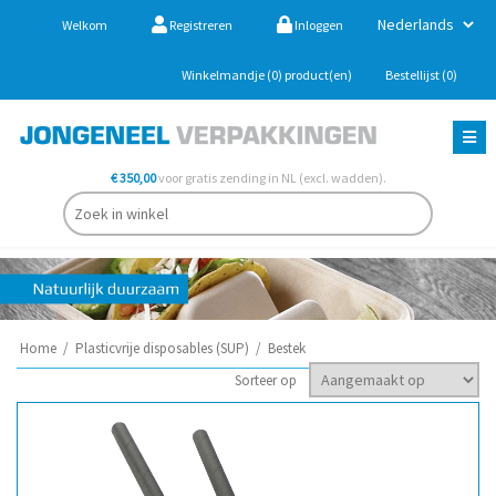
Welkom
Registreren
Inloggen
Winkelmandje
(0)
product(en)
Bestellijst
(0)
€ 350,00
voor gratis zending in NL (excl. wadden).
Home
/
Plasticvrije disposables (SUP)
/
Bestek
Sorteer op