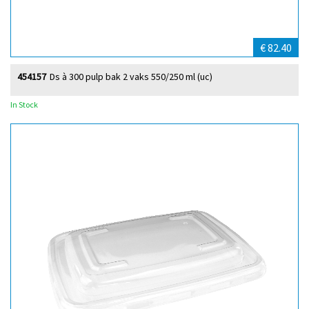
€ 82.40
454157
Ds à 300 pulp bak 2 vaks 550/250 ml (uc)
In Stock