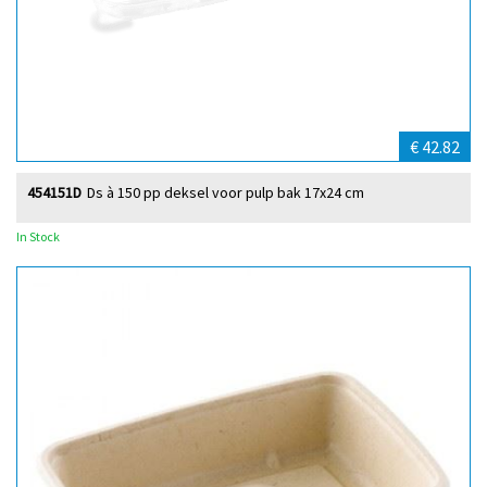
€ 42.82
454151D
Ds à 150 pp deksel voor pulp bak 17x24 cm
In Stock