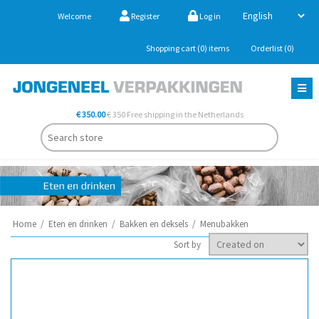
Welcome
Register
Log in
Shopping cart
(0)
items
Orderlist
(0)
€ 350.00
€ 350 Free shipping in the Netherlands
Home
/
Eten en drinken
/
Bakken en deksels
/
Menubakken
Sort by