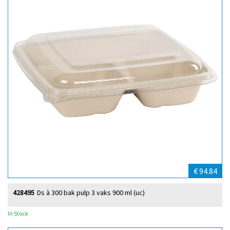
€ 94.84
428495
Ds à 300 bak pulp 3 vaks 900 ml (uc)
In Stock