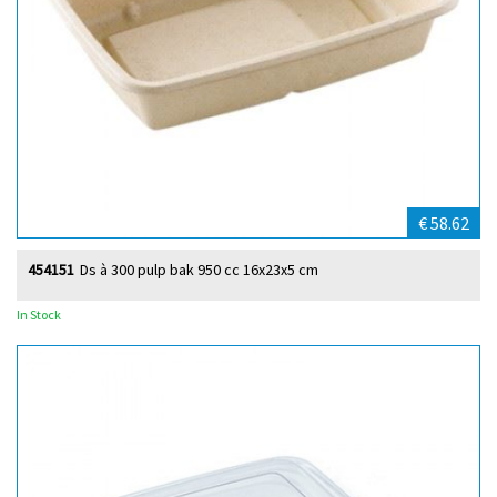
€ 58.62
454151
Ds à 300 pulp bak 950 cc 16x23x5 cm
In Stock