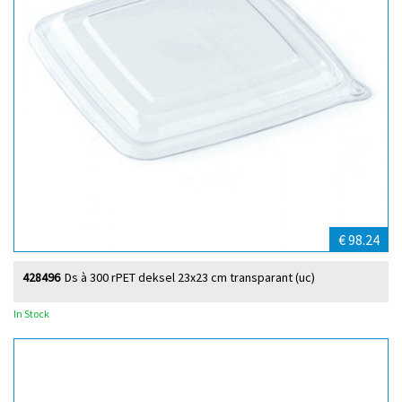
€ 98.24
428496
Ds à 300 rPET deksel 23x23 cm transparant (uc)
In Stock