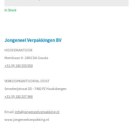
In Stock
Jongeneel Verpakkingen BV
HOOFDKANTOOR
Meridiaan 9 - 2801 DA Gouda
+31 (0) 182 555 050
VERKOOPKANTOOR NL-OOST
Smederijstraat 2D - 7482 PZ Haaksbergen
+31 (0) 182 537 966
Email:
info@jongeneelverpakking.nl
www.
jongeneelverpakking.nl