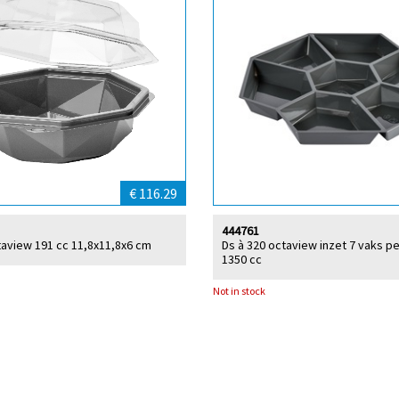
€ 116.29
444761
taview 191 cc 11,8x11,8x6 cm
Ds à 320 octaview inzet 7 vaks pe
1350 cc
Not in stock