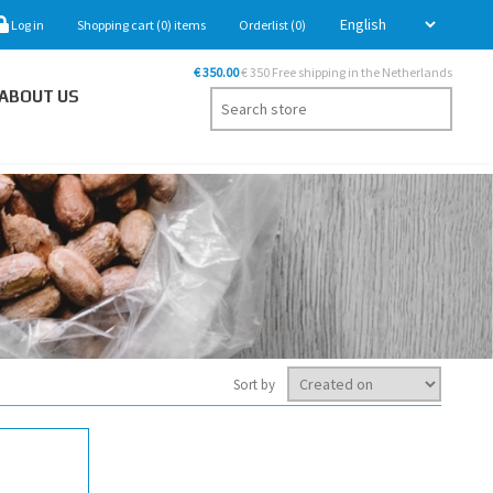
Log in
Shopping cart
(0)
items
Orderlist
(0)
€ 350.00
€ 350 Free shipping in the Netherlands
ABOUT US
Sort by