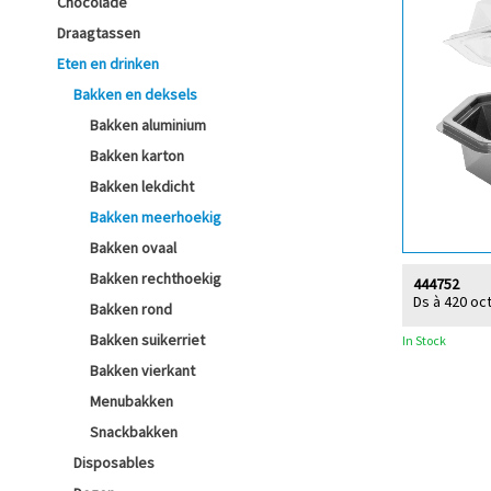
Chocolade
Draagtassen
Eten en drinken
Bakken en deksels
Bakken aluminium
Bakken karton
Bakken lekdicht
Bakken meerhoekig
Bakken ovaal
Bakken rechthoekig
444752
Ds à 420 oc
Bakken rond
Bakken suikerriet
In Stock
Bakken vierkant
Menubakken
Snackbakken
Disposables