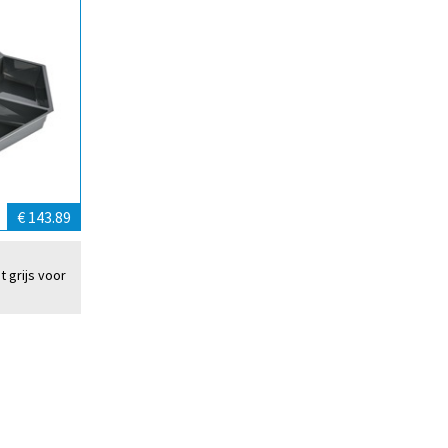
€ 143.89
t grijs voor