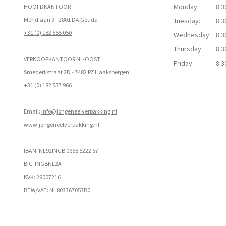
Monday:
8:3
HOOFDKANTOOR
Meridiaan 9 - 2801 DA Gouda
Tuesday:
8:3
+31 (0) 182 555 050
Wednesday:
8:3
Thursday:
8:3
VERKOOPKANTOOR NL-OOST
Friday:
8:3
Smederijstraat 2D - 7482 PZ Haaksbergen
+31 (0) 182 537 966
Email:
info@jongeneelverpakking.nl
www.
jongeneelverpakking.nl
IBAN: NL92INGB 0668 5222 67
BIC: INGBNL2A
KVK: 29007216
BTW/VAT: NL803367053B0