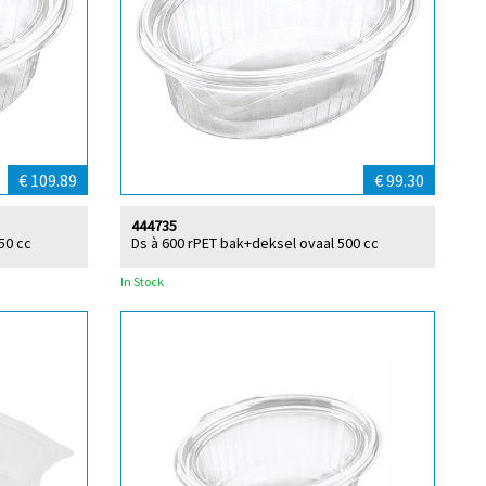
€ 109.89
€ 99.30
444735
50 cc
Ds à 600 rPET bak+deksel ovaal 500 cc
In Stock