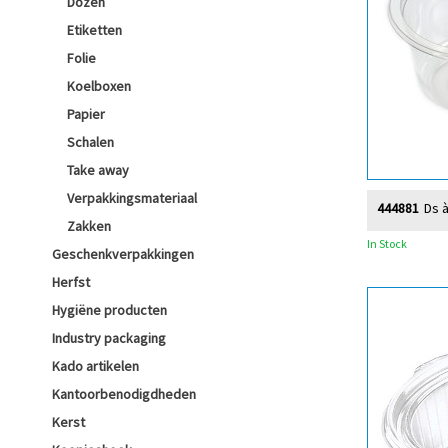
Dozen
Etiketten
Folie
Koelboxen
Papier
Schalen
Take away
Verpakkingsmateriaal
444881
Ds à
Zakken
In Stock
Geschenkverpakkingen
Herfst
Hygiëne producten
Industry packaging
Kado artikelen
Kantoorbenodigdheden
Kerst