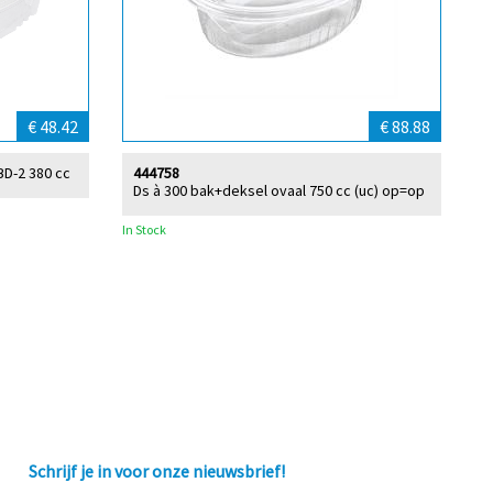
€ 48.42
€ 88.88
BD-2 380 cc
444758
Ds à 300 bak+deksel ovaal 750 cc (uc) op=op
In Stock
Schrijf je in voor onze nieuwsbrief!