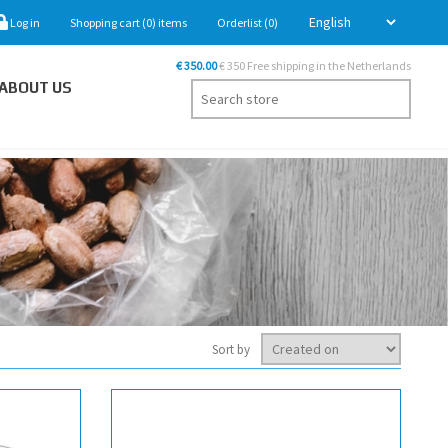
Log in
Shopping cart
(0)
items
Orderlist
(0)
€ 350.00
€ 350 Free shipping in the Netherlands
ABOUT US
Sort by