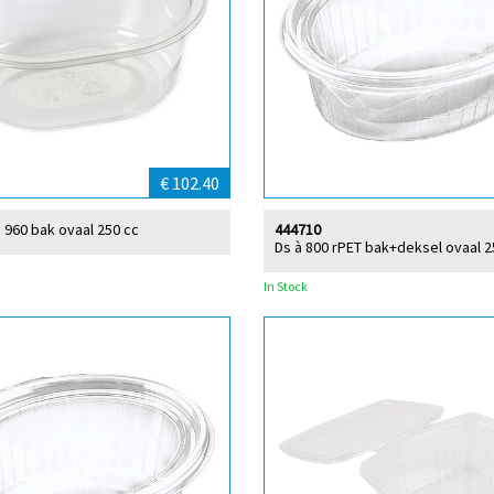
€ 102.40
 960 bak ovaal 250 cc
444710
Ds à 800 rPET bak+deksel ovaal 2
In Stock