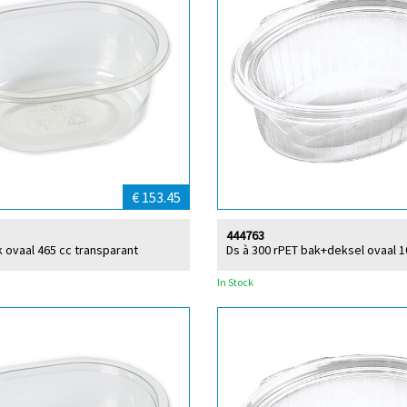
€ 153.45
444763
k ovaal 465 cc transparant
Ds à 300 rPET bak+deksel ovaal 1
In Stock