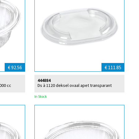
€ 92.56
€ 111.85
444884
000 cc
Ds à 1120 deksel ovaal apet transparant
In Stock