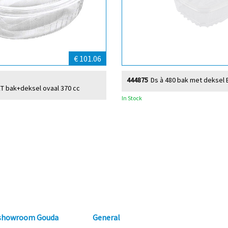
€ 101.06
444875
Ds à 480 bak met deksel 
ET bak+deksel ovaal 370 cc
In Stock
 showroom Gouda
General