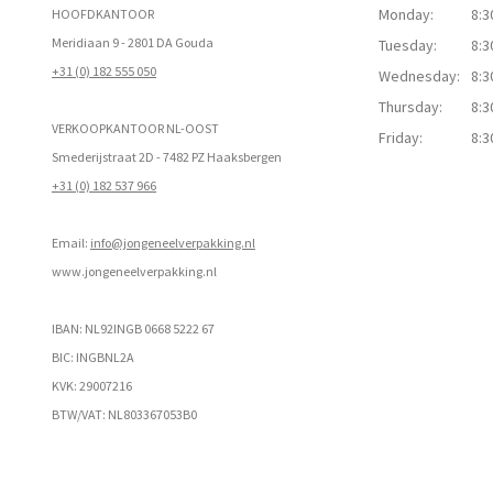
Monday:
8:3
HOOFDKANTOOR
Meridiaan 9 - 2801 DA Gouda
Tuesday:
8:3
+31 (0) 182 555 050
Wednesday:
8:3
Thursday:
8:3
VERKOOPKANTOOR NL-OOST
Friday:
8:3
Smederijstraat 2D - 7482 PZ Haaksbergen
+31 (0) 182 537 966
Email:
info@jongeneelverpakking.nl
www.
jongeneelverpakking.nl
IBAN: NL92INGB 0668 5222 67
BIC: INGBNL2A
KVK: 29007216
BTW/VAT: NL803367053B0