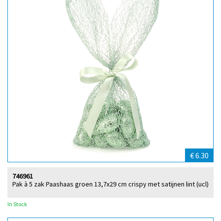
€ 6.30
746961
Pak à 5 zak Paashaas groen 13,7x29 cm crispy met satijnen lint (ucl)
In Stock