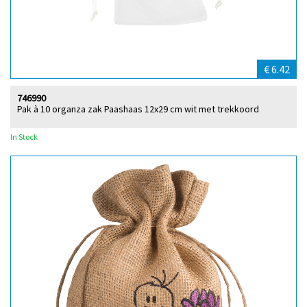
€ 6.42
746990
Pak à 10 organza zak Paashaas 12x29 cm wit met trekkoord
In Stock