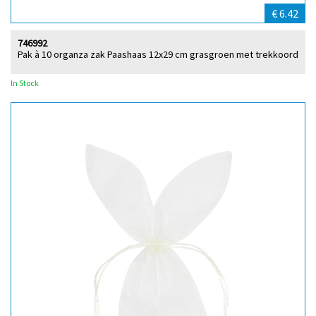
€ 6.42
746992
Pak à 10 organza zak Paashaas 12x29 cm grasgroen met trekkoord
In Stock