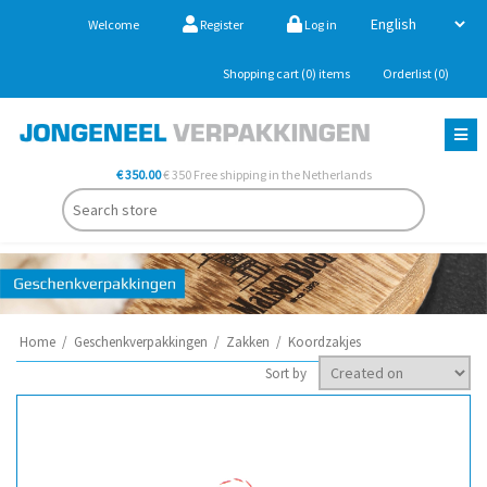
Welcome
Register
Log in
Shopping cart
(0)
items
Orderlist
(0)
€ 350.00
€ 350 Free shipping in the Netherlands
Home
/
Geschenkverpakkingen
/
Zakken
/
Koordzakjes
Sort by