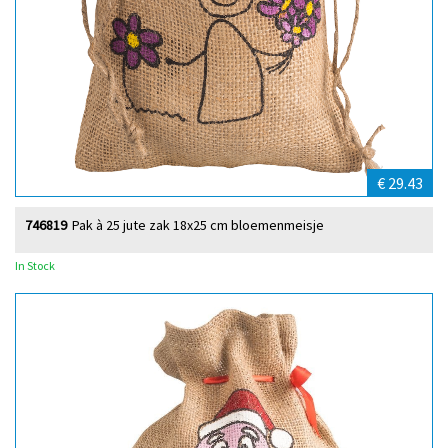
€ 29.43
746819
Pak à 25 jute zak 18x25 cm bloemenmeisje
In Stock