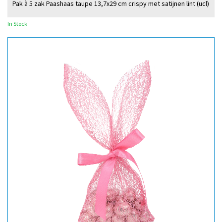
Pak à 5 zak Paashaas taupe 13,7x29 cm crispy met satijnen lint (ucl)
In Stock