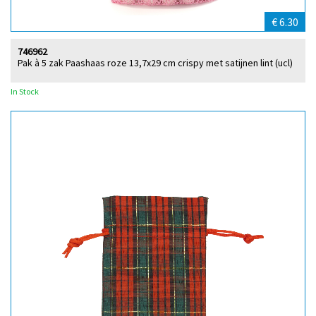
€ 6.30
746962
Pak à 5 zak Paashaas roze 13,7x29 cm crispy met satijnen lint (ucl)
In Stock