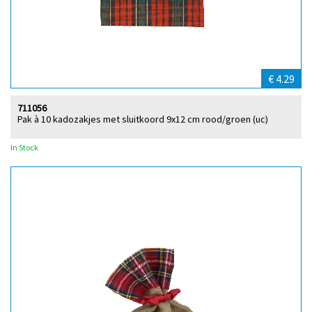
€ 4.29
711056
Pak à 10 kadozakjes met sluitkoord 9x12 cm rood/groen (uc)
In Stock