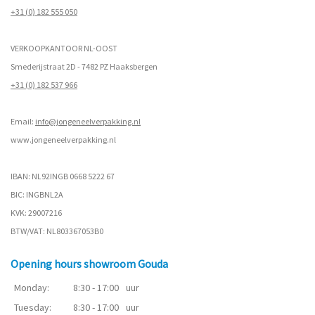
+31 (0) 182 555 050
VERKOOPKANTOOR NL-OOST
Smederijstraat 2D - 7482 PZ Haaksbergen
+31 (0) 182 537 966
Email:
info@jongeneelverpakking.nl
www.
jongeneelverpakking.nl
IBAN: NL92INGB 0668 5222 67
BIC: INGBNL2A
KVK: 29007216
BTW/VAT: NL803367053B0
Opening hours showroom Gouda
Monday:
8:30 - 17:00
uur
Tuesday:
8:30 - 17:00
uur