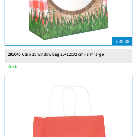
€ 39.88
281045
Ctn à 25 window bag 26+12x32 cm Farm large
In Stock