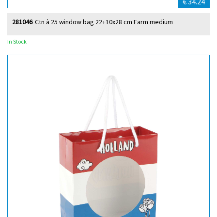
€ 34.24
281046
Ctn à 25 window bag 22+10x28 cm Farm medium
In Stock