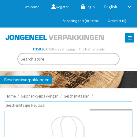
Welcome
Register
Log in
Shopping cart
(0)
items
Orderlist
(0)
€ 350.00
€ 350 Free shipping in the Netherlands
Home
/
Geschenkverpakkingen
/
Geschenktassen
/
Geschenktasjes Neutraal
Sort by