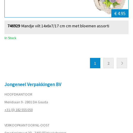
€ 4.95
746929
Mandje vilt 14x6x7/17 cm cm met bloemen assorti
In Stock
1
2
Jongeneel Verpakkingen BV
HOOFDKANTOOR
Meridiaan 9 - 2801 DA Gouda
+31 (0) 182 555 050
VERKOOPKANTOOR NL-OOST
Smederijstraat 2D - 7482 PZ Haaksbergen