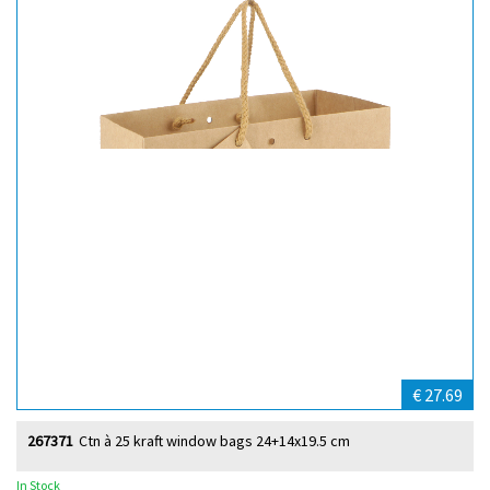
€ 27.69
267371
Ctn à 25 kraft window bags 24+14x19.5 cm
In Stock