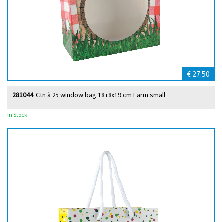
€ 27.50
281044
Ctn à 25 window bag 18+8x19 cm Farm small
In Stock