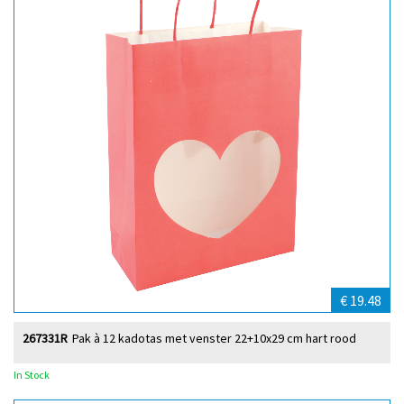
€ 19.48
267331R
Pak à 12 kadotas met venster 22+10x29 cm hart rood
In Stock