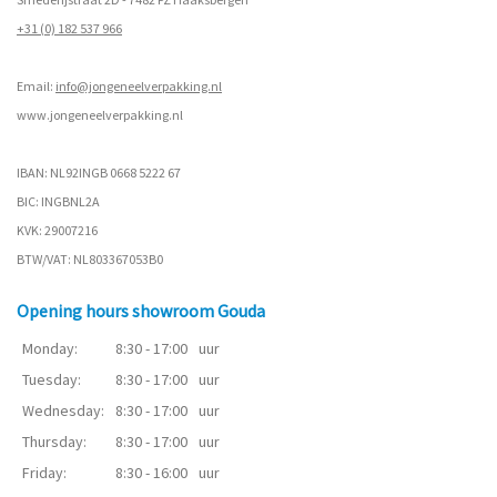
+31 (0) 182 537 966
Email:
info@jongeneelverpakking.nl
www.
jongeneelverpakking.nl
IBAN: NL92INGB 0668 5222 67
BIC: INGBNL2A
KVK: 29007216
BTW/VAT: NL803367053B0
Opening hours showroom Gouda
Monday:
8:30 - 17:00
uur
Tuesday:
8:30 - 17:00
uur
Wednesday:
8:30 - 17:00
uur
Thursday:
8:30 - 17:00
uur
Friday:
8:30 - 16:00
uur