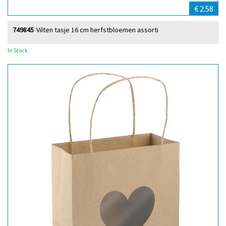
€ 2.58
749845
Vilten tasje 16 cm herfstbloemen assorti
In Stock