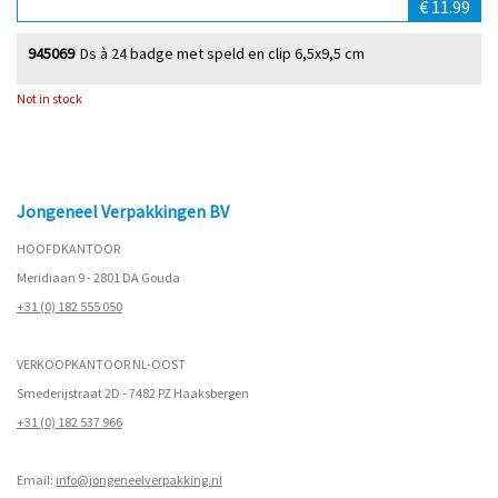
€ 11.99
945069
Ds à 24 badge met speld en clip 6,5x9,5 cm
Not in stock
Jongeneel Verpakkingen BV
HOOFDKANTOOR
Meridiaan 9 - 2801 DA Gouda
+31 (0) 182 555 050
VERKOOPKANTOOR NL-OOST
Smederijstraat 2D - 7482 PZ Haaksbergen
+31 (0) 182 537 966
Email:
info@jongeneelverpakking.nl