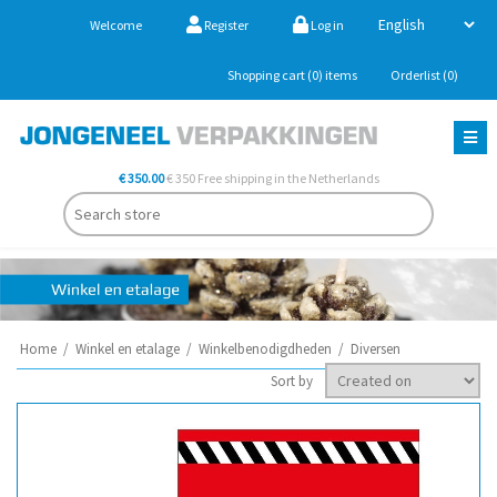
Welcome
Register
Log in
Shopping cart
(0)
items
Orderlist
(0)
€ 350.00
€ 350 Free shipping in the Netherlands
Home
/
Winkel en etalage
/
Winkelbenodigdheden
/
Diversen
Sort by