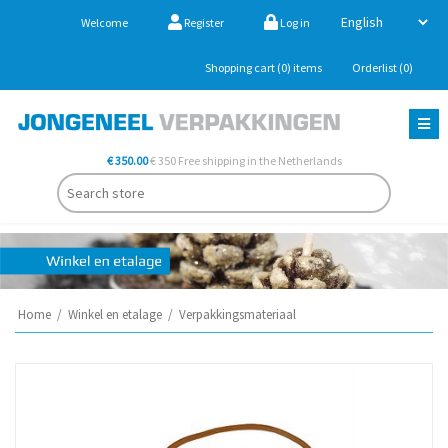
Welcome
Register
Log in
Shopping cart
(0)
items
Orderlist
(0)
€ 350.00
€ 350 Free shipping in the Netherlands
Home
/
Winkel en etalage
/
Verpakkingsmateriaal