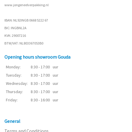
www.
jongeneelverpakking.nl
IBAN: NL92INGB 0668 5222 67
BIC: INGBNL2A
KVK: 29007216
BTW/VAT: NL803367053B0
Opening hours showroom Gouda
Monday:
8:30 - 17:00
uur
Tuesday:
8:30 - 17:00
uur
Wednesday:
8:30 - 17:00
uur
Thursday:
8:30 - 17:00
uur
Friday:
8:30 - 16:00
uur
General
Terms and Conditions