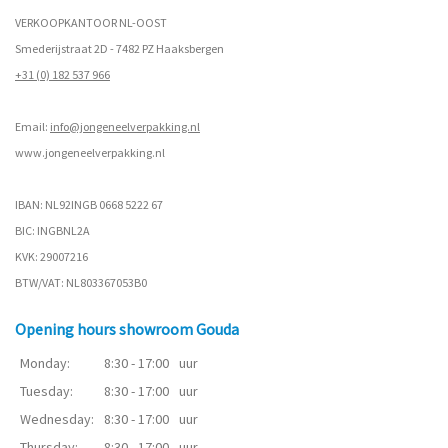
VERKOOPKANTOOR NL-OOST
Smederijstraat 2D - 7482 PZ Haaksbergen
+31 (0) 182 537 966
Email:
info@jongeneelverpakking.nl
www.
jongeneelverpakking.nl
IBAN: NL92INGB 0668 5222 67
BIC: INGBNL2A
KVK: 29007216
BTW/VAT: NL803367053B0
Opening hours showroom Gouda
Monday:
8:30 - 17:00
uur
Tuesday:
8:30 - 17:00
uur
Wednesday:
8:30 - 17:00
uur
Thursday:
8:30 - 17:00
uur