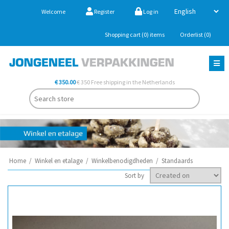
Welcome
Register
Log in
Shopping cart
(0)
items
Orderlist
(0)
€ 350.00
€ 350 Free shipping in the Netherlands
Home
/
Winkel en etalage
/
Winkelbenodigdheden
/
Standaards
Sort by