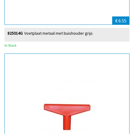
€ 6.55
825014G
Voetplaat metaal met buishouder grijs
In Stock