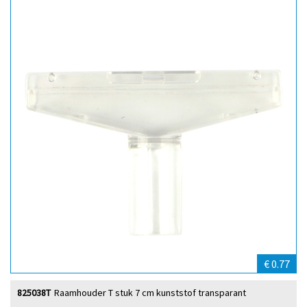
€ 0.77
825038T
Raamhouder T stuk 7 cm kunststof transparant