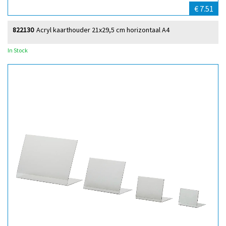
€ 7.51
822130
Acryl kaarthouder 21x29,5 cm horizontaal A4
In Stock