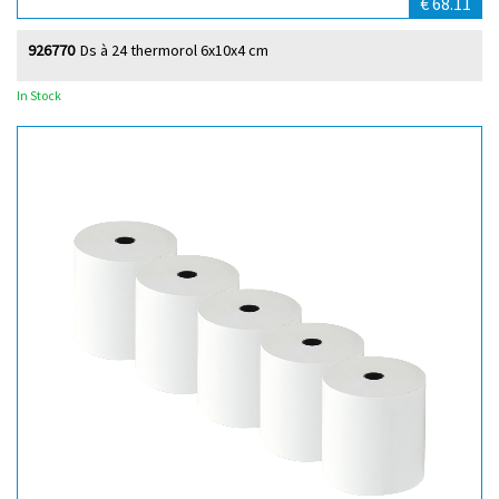
€ 68.11
926770
Ds à 24 thermorol 6x10x4 cm
In Stock