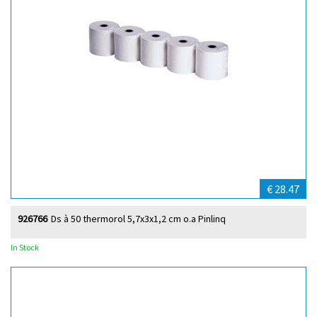
€ 28.47
926766
Ds à 50 thermorol 5,7x3x1,2 cm o.a Pinlinq
In Stock