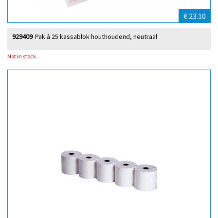
€ 23.10
929409
Pak à 25 kassablok houthoudend, neutraal
Not in stock