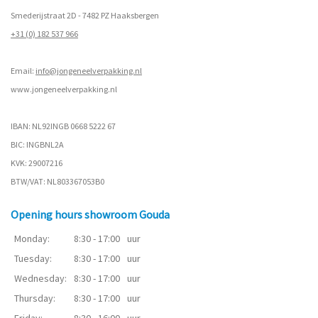
Smederijstraat 2D - 7482 PZ Haaksbergen
+31 (0) 182 537 966
Email:
info@jongeneelverpakking.nl
www.
jongeneelverpakking.nl
IBAN: NL92INGB 0668 5222 67
BIC: INGBNL2A
KVK: 29007216
BTW/VAT: NL803367053B0
Opening hours showroom Gouda
Monday:
8:30 - 17:00
uur
Tuesday:
8:30 - 17:00
uur
Wednesday:
8:30 - 17:00
uur
Thursday:
8:30 - 17:00
uur
Friday:
8:30 - 16:00
uur