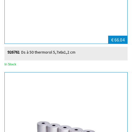
€ 66.04
926761
Ds à 50 thermorol 5,7x6x1,2 cm
In Stock