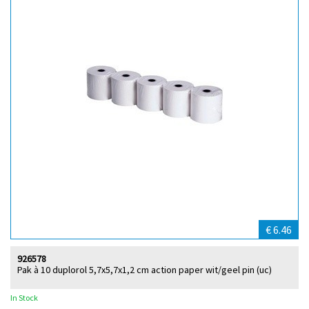
€ 6.46
926578
Pak à 10 duplorol 5,7x5,7x1,2 cm action paper wit/geel pin (uc)
In Stock