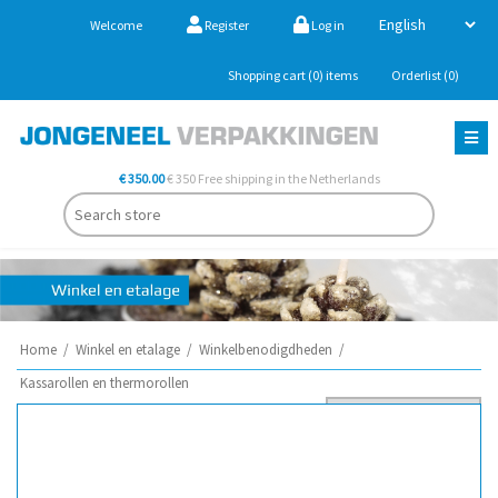
Welcome
Register
Log in
Shopping cart
(0)
items
Orderlist
(0)
€ 350.00
€ 350 Free shipping in the Netherlands
Home
/
Winkel en etalage
/
Winkelbenodigdheden
/
Kassarollen en thermorollen
Sort by