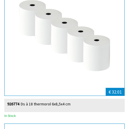
€ 32.01
926774
Ds à 18 thermorol 6x8,5x4 cm
In Stock