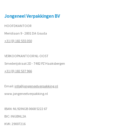
Jongeneel Verpakkingen BV
HOOFDKANTOOR
Meridiaan 9 - 2801 DA Gouda
+31 (0) 182 555 050
VERKOOPKANTOOR NL-OOST
Smederijstraat 2D - 7482 PZ Haaksbergen
+31 (0) 182 537 966
Email:
info@jongeneelverpakking.nl
www.
jongeneelverpakking.nl
IBAN: NL92INGB 0668 5222 67
BIC: INGBNL2A
KVK: 29007216