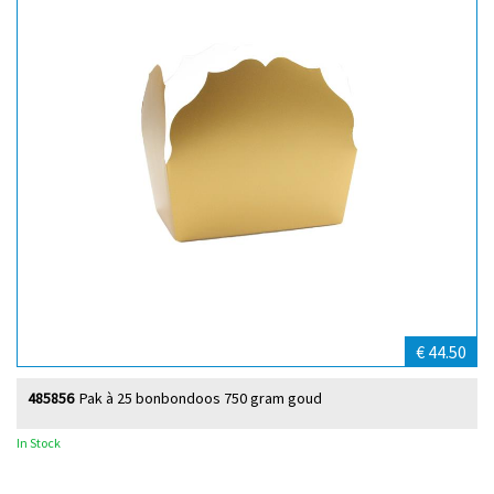
€ 44.50
485856
Pak à 25 bonbondoos 750 gram goud
In Stock