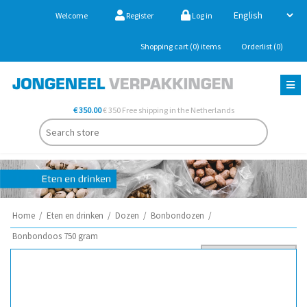
Welcome
Register
Log in
Shopping cart
(0)
items
Orderlist
(0)
€ 350.00
€ 350 Free shipping in the Netherlands
Home
/
Eten en drinken
/
Dozen
/
Bonbondozen
/
Bonbondoos 750 gram
Sort by