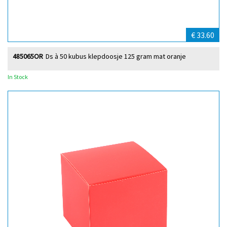
€ 33.60
485065OR
Ds à 50 kubus klepdoosje 125 gram mat oranje
In Stock