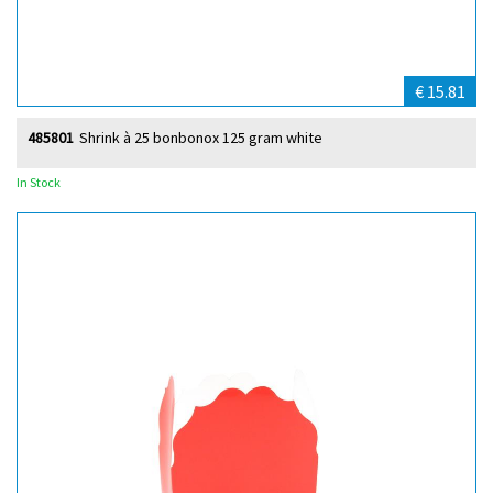
€ 15.81
485801
Shrink à 25 bonbonox 125 gram white
In Stock