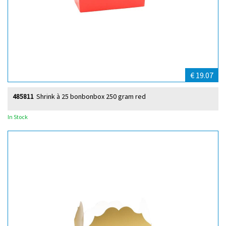
€ 19.07
485811
Shrink à 25 bonbonbox 250 gram red
In Stock