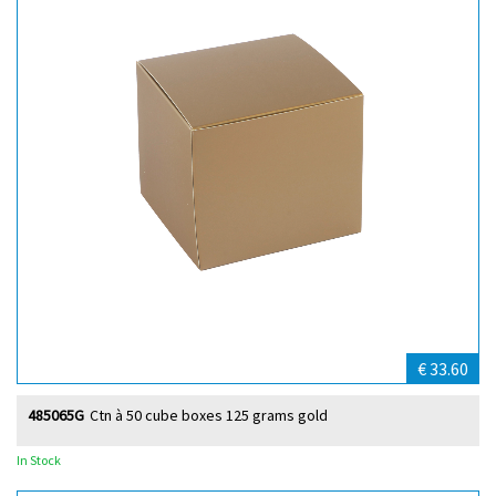
€ 33.60
485065G
Ctn à 50 cube boxes 125 grams gold
In Stock