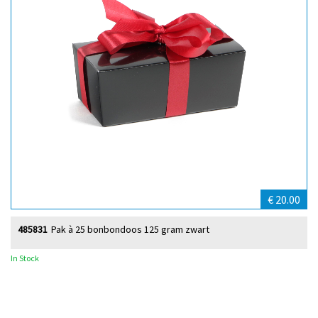
€ 20.00
485831
Pak à 25 bonbondoos 125 gram zwart
In Stock