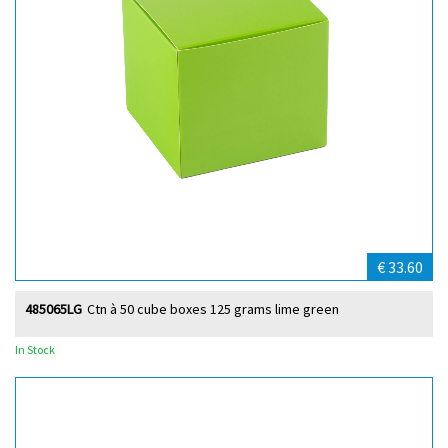
€ 33.60
485065LG
Ctn à 50 cube boxes 125 grams lime green
In Stock