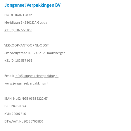
Jongeneel Verpakkingen BV
HOOFDKANTOOR
Meridiaan 9 - 2801 DA Gouda
+31 (0) 182 555 050
VERKOOPKANTOOR NL-OOST
Smederijstraat 2D - 7482 PZ Haaksbergen
+31 (0) 182 537 966
Email:
info@jongeneelverpakking.nl
www.
jongeneelverpakking.nl
IBAN: NL92INGB 0668 5222 67
BIC: INGBNL2A
KVK: 29007216
BTW/VAT: NL803367053B0