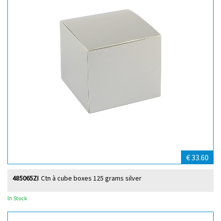
€ 33.60
485065ZI
Ctn à cube boxes 125 grams silver
In Stock