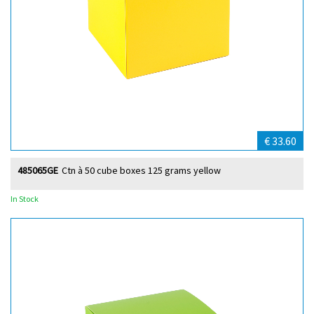
€ 33.60
485065GE
Ctn à 50 cube boxes 125 grams yellow
In Stock