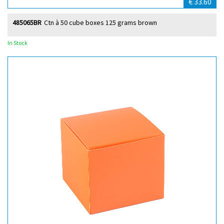
€ 33.60
485065BR
Ctn à 50 cube boxes 125 grams brown
In Stock