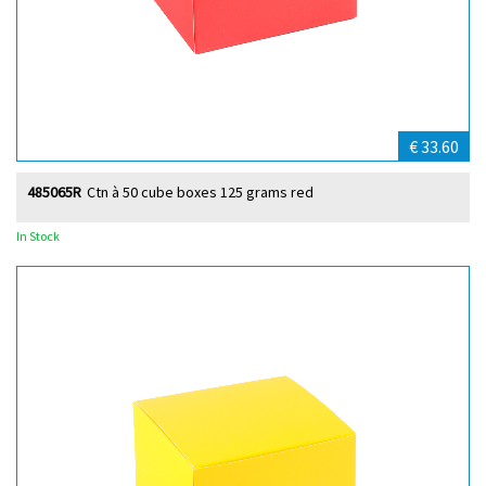
€ 33.60
485065R
Ctn à 50 cube boxes 125 grams red
In Stock