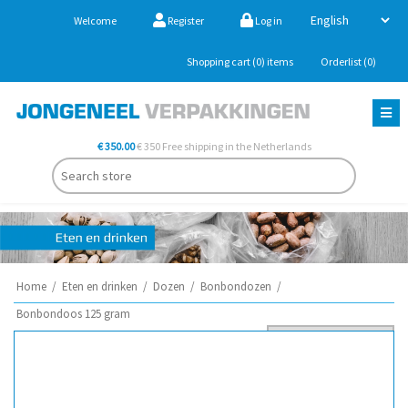
Welcome
Register
Log in
Shopping cart
(0)
items
Orderlist
(0)
€ 350.00
€ 350 Free shipping in the Netherlands
Home
/
Eten en drinken
/
Dozen
/
Bonbondozen
/
Bonbondoos 125 gram
Sort by