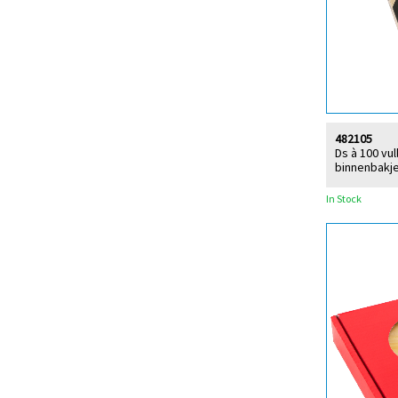
482105
Ds à 100 vu
binnenbakje
In Stock