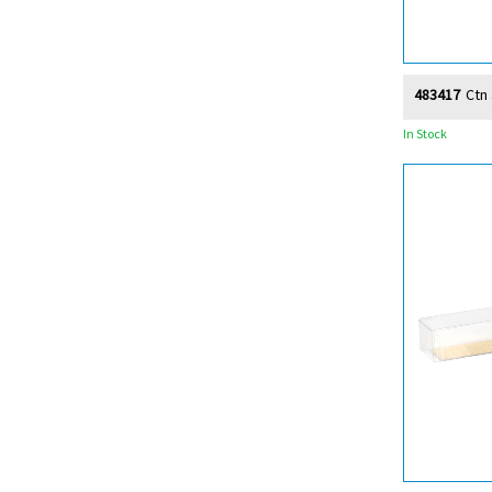
483417
Ctn
In Stock