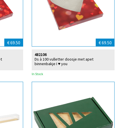
€ 69.50
€ 69.50
482106
et
Ds à 100 vulletter doosje met apet
binnenbakje I ♥ you
In Stock