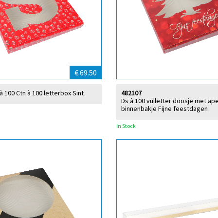
€ 69.50
à 100 Ctn à 100 letterbox Sint
482107
Ds à 100 vulletter doosje met ap
binnenbakje Fijne feestdagen
In Stock