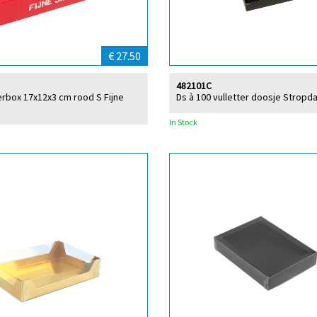
€ 27.50
482101C
terbox 17x12x3 cm rood S Fijne
Ds à 100 vulletter doosje Stropda
In Stock