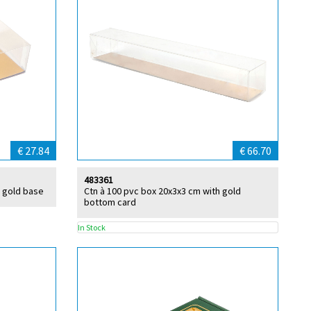
€ 27.84
€ 66.70
483361
h gold base
Ctn à 100 pvc box 20x3x3 cm with gold
bottom card
In Stock