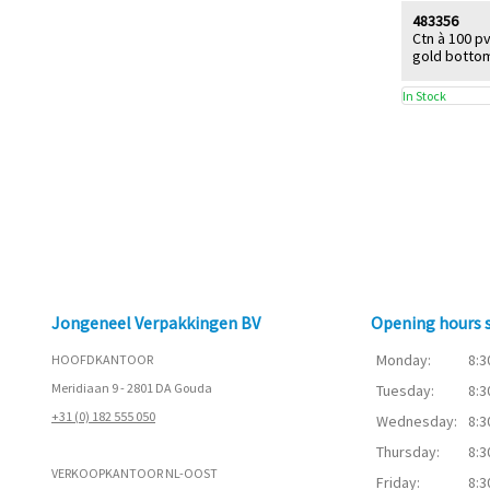
483356
Ctn à 100 p
gold botto
In Stock
Jongeneel Verpakkingen BV
Opening hours
Monday:
8:3
HOOFDKANTOOR
Meridiaan 9 - 2801 DA Gouda
Tuesday:
8:3
+31 (0) 182 555 050
Wednesday:
8:3
Thursday:
8:3
VERKOOPKANTOOR NL-OOST
Friday:
8:3