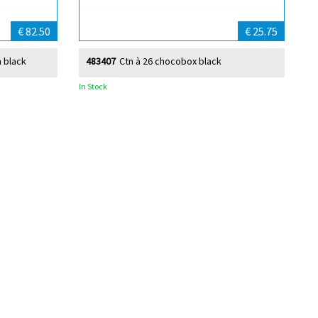
€ 82.50
€ 25.75
m black
483407
Ctn à 26 chocobox black
In Stock