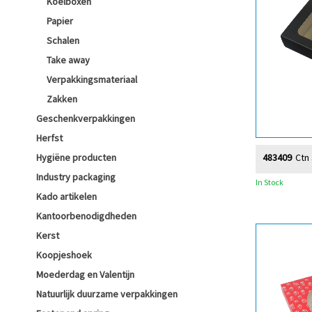
Koelboxen
Papier
Schalen
Take away
Verpakkingsmateriaal
Zakken
Geschenkverpakkingen
Herfst
483409
Ctn
Hygiëne producten
Industry packaging
In Stock
Kado artikelen
Kantoorbenodigdheden
Kerst
Koopjeshoek
Moederdag en Valentijn
Natuurlijk duurzame verpakkingen