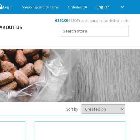
Log in
Shopping cart
(0)
items
Orderlist
(0)
€ 350.00
€ 350 Free shipping in the Netherlands
ABOUT US
Sort by