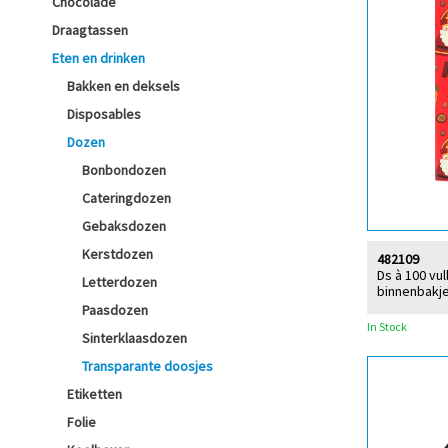
Chocolade
Draagtassen
Eten en drinken
Bakken en deksels
Disposables
Dozen
Bonbondozen
Cateringdozen
Gebaksdozen
Kerstdozen
482109
Ds à 100 vu
Letterdozen
binnenbakje
Paasdozen
In Stock
Sinterklaasdozen
Transparante doosjes
Etiketten
Folie