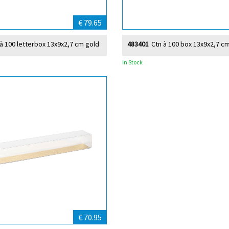
€ 79.65
 à 100 letterbox 13x9x2,7 cm gold
483401
Ctn à 100 box 13x9x2,7 c
In Stock
€ 70.95