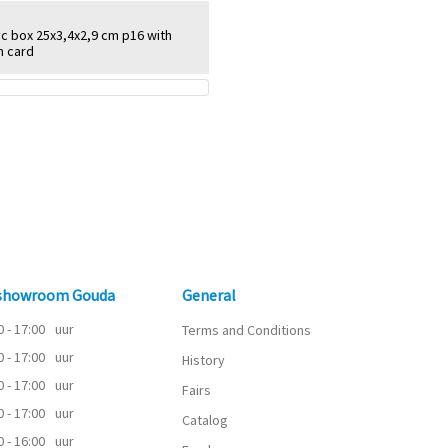
vc box 25x3,4x2,9 cm p16 with
m card
 showroom Gouda
General
0 - 17:00
uur
Terms and Conditions
0 - 17:00
uur
History
0 - 17:00
uur
Fairs
0 - 17:00
uur
Catalog
0 - 16:00
uur