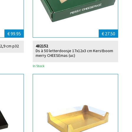
€ 99.95
€ 27.50
x2,9 cm p32
482152
Ds à 50 letterdoosje 17x12x3 cm Kerstboom
merry CHEESEmas (uc)
In Stock