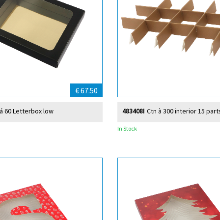
€ 67.50
 á 60 Letterbox low
483408I
Ctn à 300 interior 15 part
In Stock