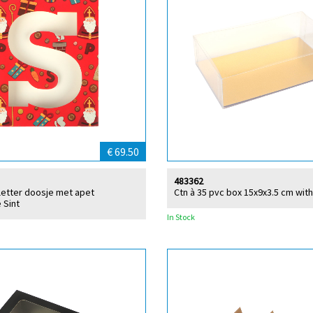
€ 69.50
483362
lletter doosje met apet
Ctn à 35 pvc box 15x9x3.5 cm wit
 Sint
In Stock