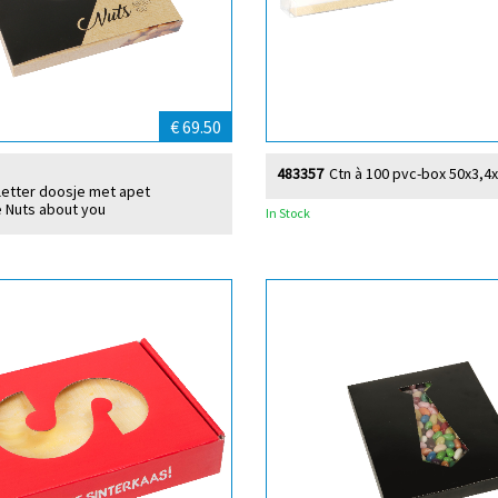
€ 69.50
483357
Ctn à 100 pvc-box 50x3,4
lletter doosje met apet
 Nuts about you
In Stock