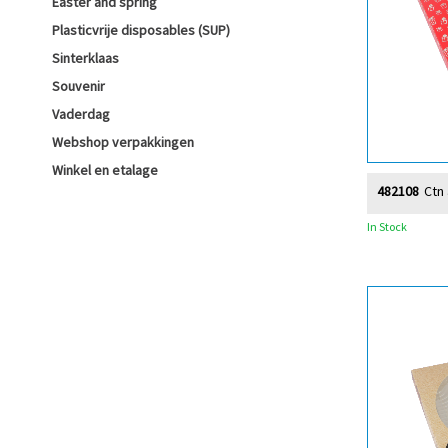
Easter and spring
Plasticvrije disposables (SUP)
Sinterklaas
Souvenir
Vaderdag
Webshop verpakkingen
Winkel en etalage
482108
Ctn 
In Stock