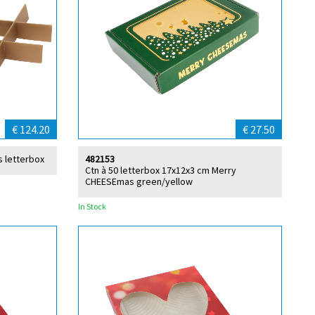
€ 124.20
€ 27.50
s letterbox
482153
Ctn à 50 letterbox 17x12x3 cm Merry
CHEESEmas green/yellow
In Stock