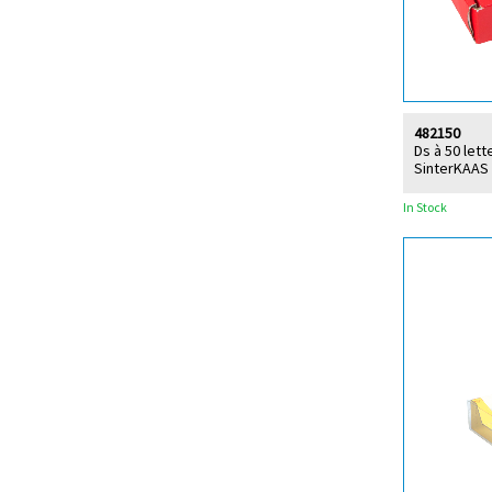
482150
Ds à 50 let
SinterKAAS
In Stock