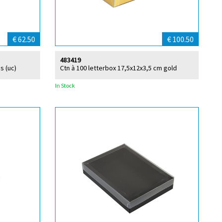
€ 62.50
€ 100.50
483419
s (uc)
Ctn à 100 letterbox 17,5x12x3,5 cm gold
In Stock