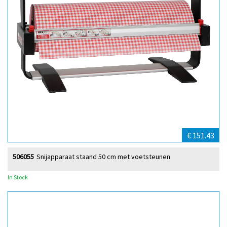
€ 151.43
506055
Snijapparaat staand 50 cm met voetsteunen
In Stock