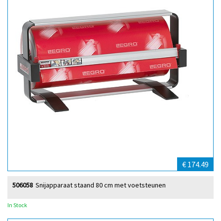
€ 174.49
506058
Snijapparaat staand 80 cm met voetsteunen
In Stock