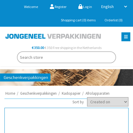
Welcome
Register
Log in
Shopping cart
(0)
items
Orderlist
(0)
€ 350.00
€ 350 Free shipping in the Netherlands
Home
/
Geschenkverpakkingen
/
Kadopapier
/
Afrolapparaten
Sort by