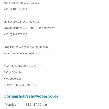
Meridiaan 9 - 2801 DA Gouda
+31 (0) 182 555 050
VERKOOPKANTOOR NL-OOST
Smederijstraat 2D - 7482 PZ Haaksbergen
+31 (0) 182 537 966
Email:
info@jongeneelverpakking.nl
www.
jongeneelverpakking.nl
IBAN: NL92INGB 0668 5222 67
BIC: INGBNL2A
KVK: 29007216
BTW/VAT: NL803367053B0
Opening hours showroom Gouda
Monday:
8:30 - 17:00
uur