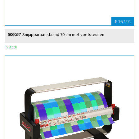
€ 167.91
506057
Snijapparaat staand 70 cm met voetsteunen
In Stock