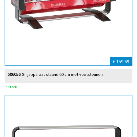
€ 159.69
506056
Snijapparaat staand 60 cm met voetsteunen
In Stock