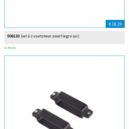
€ 18.29
506120
Set à 2 voetsteun zwart legro (uc)
In Stock