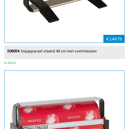
€ 144.79
506054
Snijapparaat staand 40 cm met voetsteunen
In Stock