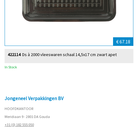
€ 67.18
422114
Ds à 2000 vleeswaren schaal 14,5x17 cm zwart apet
In Stock
Jongeneel Verpakkingen BV
HOOFDKANTOOR
Meridiaan 9 - 2801 DA Gouda
+31 (0) 182 555 050