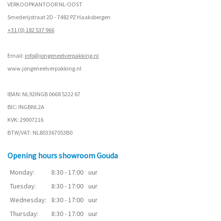
VERKOOPKANTOOR NL-OOST
Smederijstraat 2D - 7482 PZ Haaksbergen
+31 (0) 182 537 966
Email:
info@jongeneelverpakking.nl
www.
jongeneelverpakking.nl
IBAN: NL92INGB 0668 5222 67
BIC: INGBNL2A
KVK: 29007216
BTW/VAT: NL803367053B0
Opening hours showroom Gouda
Monday:
8:30 - 17:00
uur
Tuesday:
8:30 - 17:00
uur
Wednesday:
8:30 - 17:00
uur
Thursday:
8:30 - 17:00
uur