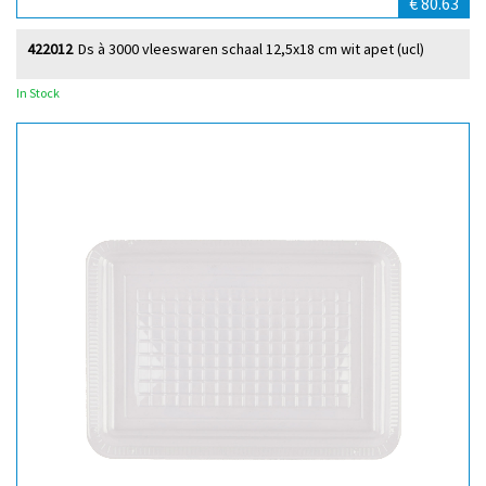
€ 80.63
422012
Ds à 3000 vleeswaren schaal 12,5x18 cm wit apet (ucl)
In Stock