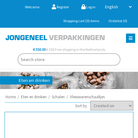
Welcome
Register
Log in
Shopping cart
(0)
items
Orderlist
(0)
€ 350.00
€ 350 Free shipping in the Netherlands
Home
/
Eten en drinken
/
Schalen
/
Vleeswarenschaaltjes
Sort by