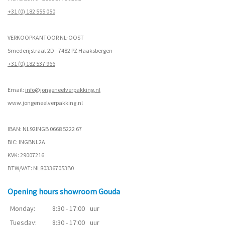
+31 (0) 182 555 050
VERKOOPKANTOOR NL-OOST
Smederijstraat 2D - 7482 PZ Haaksbergen
+31 (0) 182 537 966
Email:
info@jongeneelverpakking.nl
www.
jongeneelverpakking.nl
IBAN: NL92INGB 0668 5222 67
BIC: INGBNL2A
KVK: 29007216
BTW/VAT: NL803367053B0
Opening hours showroom Gouda
Monday:
8:30 - 17:00
uur
Tuesday:
8:30 - 17:00
uur