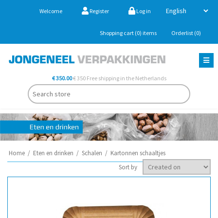
Welcome
Register
Log in
Shopping cart
(0)
items
Orderlist
(0)
€ 350.00
€ 350 Free shipping in the Netherlands
Home
/
Eten en drinken
/
Schalen
/
Kartonnen schaaltjes
Sort by