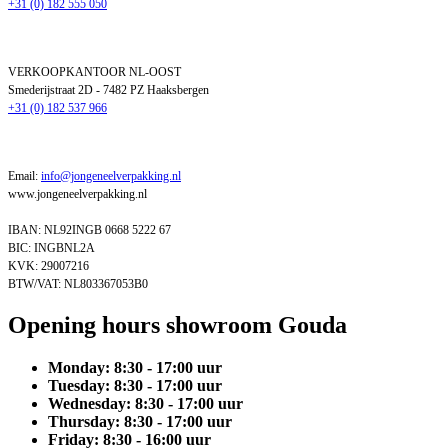
+31 (0) 182 555 050
VERKOOPKANTOOR NL-OOST
Smederijstraat 2D - 7482 PZ Haaksbergen
+31 (0) 182 537 966
Email:
info@jongeneelverpakking.nl
www.
jongeneelverpakking.nl
IBAN: NL92INGB 0668 5222 67
BIC: INGBNL2A
KVK: 29007216
BTW/VAT: NL803367053B0
Opening hours showroom Gouda
Monday:
8:30 - 17:00
uur
Tuesday:
8:30 - 17:00
uur
Wednesday:
8:30 - 17:00
uur
Thursday:
8:30 - 17:00
uur
Friday:
8:30 - 16:00
uur