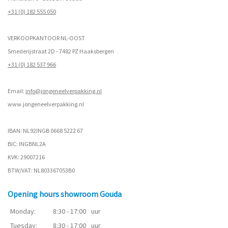
+31 (0) 182 555 050
VERKOOPKANTOOR NL-OOST
Smederijstraat 2D - 7482 PZ Haaksbergen
+31 (0) 182 537 966
Email:
info@jongeneelverpakking.nl
www.
jongeneelverpakking.nl
IBAN: NL92INGB 0668 5222 67
BIC: INGBNL2A
KVK: 29007216
BTW/VAT: NL803367053B0
Opening hours showroom Gouda
Monday:
8:30 - 17:00
uur
Tuesday:
8:30 - 17:00
uur