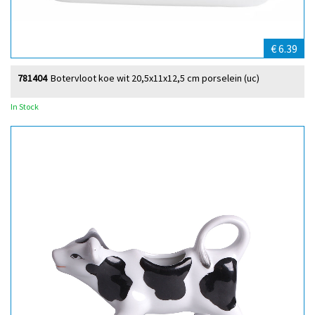
€ 6.39
781404
Botervloot koe wit 20,5x11x12,5 cm porselein (uc)
In Stock