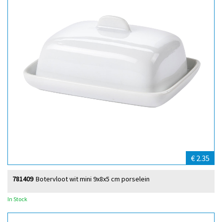
€ 2.35
781409
Botervloot wit mini 9x8x5 cm porselein
In Stock