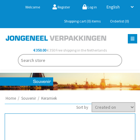
Welcome
Register
Log in
Shopping cart
(0)
items
Orderlist
(0)
€ 350.00
€ 350 Free shipping in the Netherlands
Home
/
Souvenir
/
Keramiek
Sort by