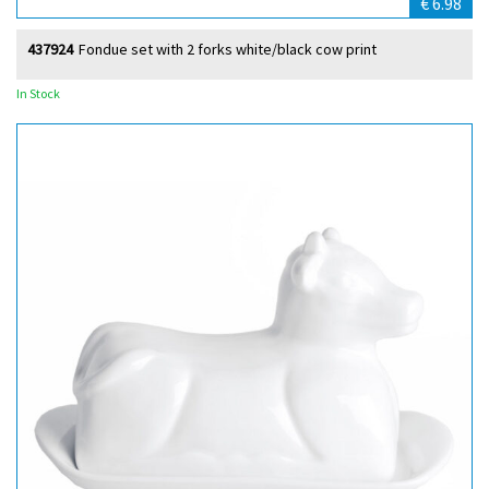
€ 6.98
437924
Fondue set with 2 forks white/black cow print
In Stock