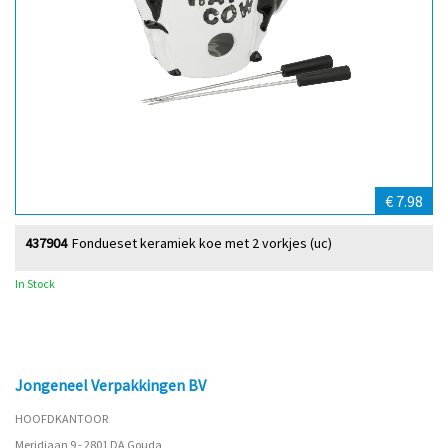
€ 7.98
437904
Fondueset keramiek koe met 2 vorkjes (uc)
In Stock
Jongeneel Verpakkingen BV
HOOFDKANTOOR
Meridiaan 9 - 2801 DA Gouda