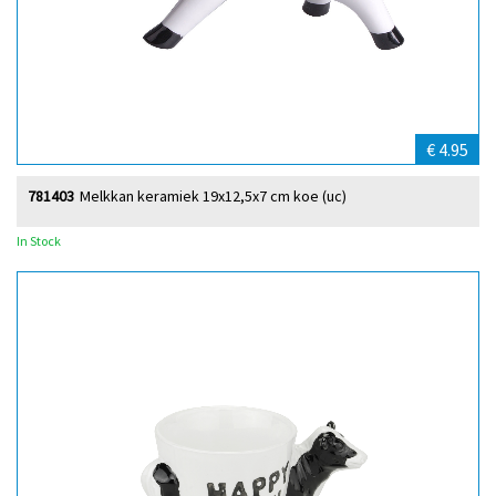
€ 4.95
781403
Melkkan keramiek 19x12,5x7 cm koe (uc)
In Stock