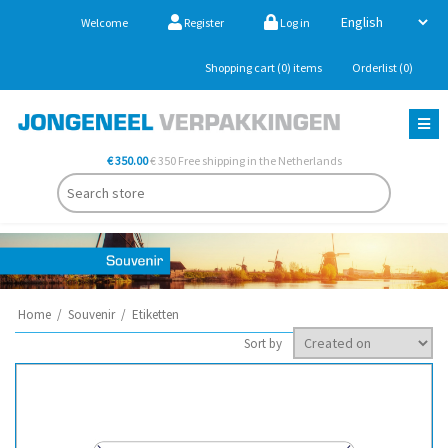
Welcome
Register
Log in
Shopping cart
(0)
items
Orderlist
(0)
€ 350.00
€ 350 Free shipping in the Netherlands
Home
/
Souvenir
/
Etiketten
Sort by