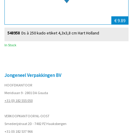
€ 9.89
548958
Ds à 250 kado etiket 4,3x3,8 cm Hart Holland
In Stock
Jongeneel Verpakkingen BV
HOOFDKANTOOR
Meridiaan 9 - 2801 DA Gouda
+31 (0) 182 555 050
VERKOOPKANTOOR NL-OOST
Smederijstraat 2D - 7482 PZ Haaksbergen
+31 (0) 182 537 966