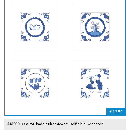
€ 12.50
548980
Ds à 250 kado etiket 4x4 cm Delfts blauw assorti