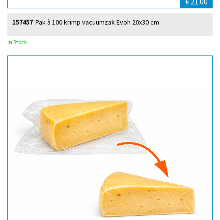
€ 21.00
157457
Pak à 100 krimp vacuumzak Evoh 20x30 cm
In Stock