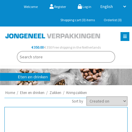
Welcome
Register
Log in
Shopping cart
(0)
items
Orderlist
(0)
€ 350.00
€ 350 Free shipping in the Netherlands
Home
/
Eten en drinken
/
Zakken
/
Krimpzakken
Sort by