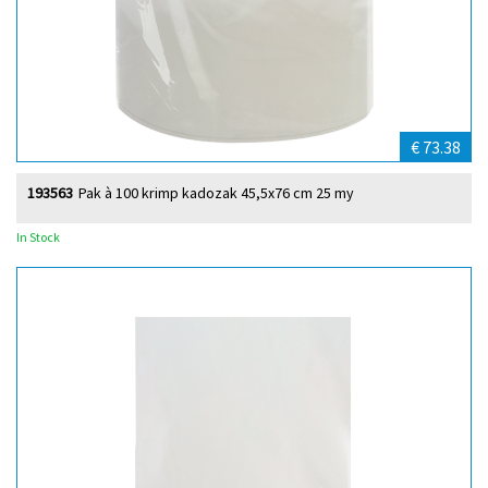
€ 73.38
193563
Pak à 100 krimp kadozak 45,5x76 cm 25 my
In Stock