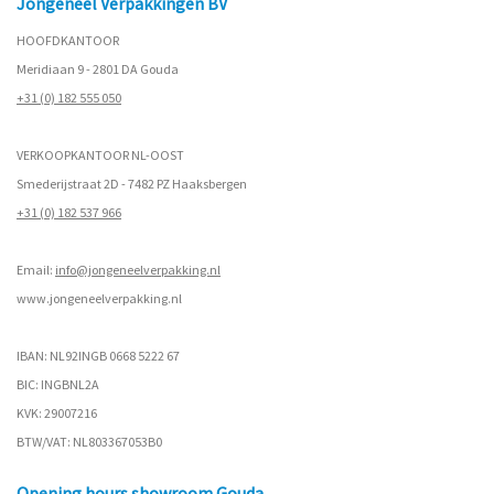
Jongeneel Verpakkingen BV
HOOFDKANTOOR
Meridiaan 9 - 2801 DA Gouda
+31 (0) 182 555 050
VERKOOPKANTOOR NL-OOST
Smederijstraat 2D - 7482 PZ Haaksbergen
+31 (0) 182 537 966
Email:
info@jongeneelverpakking.nl
www.
jongeneelverpakking.nl
IBAN: NL92INGB 0668 5222 67
BIC: INGBNL2A
KVK: 29007216
BTW/VAT: NL803367053B0
Opening hours showroom Gouda