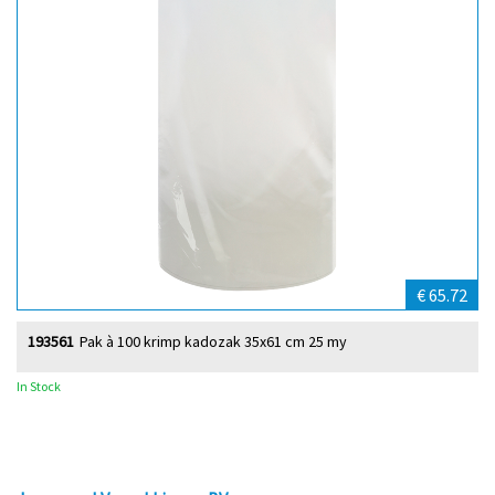
€ 65.72
193561
Pak à 100 krimp kadozak 35x61 cm 25 my
In Stock