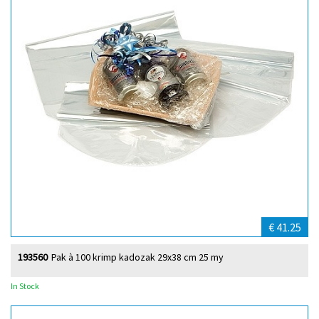
€ 41.25
193560
Pak à 100 krimp kadozak 29x38 cm 25 my
In Stock