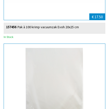
€ 17.50
157456
Pak à 100 krimp vacuumzak Evoh 20x25 cm
In Stock