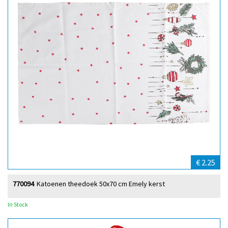
€ 2.25
770094
Katoenen theedoek 50x70 cm Emely kerst
In Stock