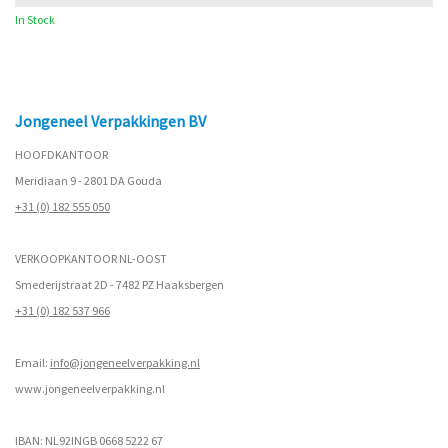
In Stock
Jongeneel Verpakkingen BV
HOOFDKANTOOR
Meridiaan 9 - 2801 DA Gouda
+31 (0) 182 555 050
VERKOOPKANTOOR NL-OOST
Smederijstraat 2D - 7482 PZ Haaksbergen
+31 (0) 182 537 966
Email:
info@jongeneelverpakking.nl
www.
jongeneelverpakking.nl
IBAN: NL92INGB 0668 5222 67