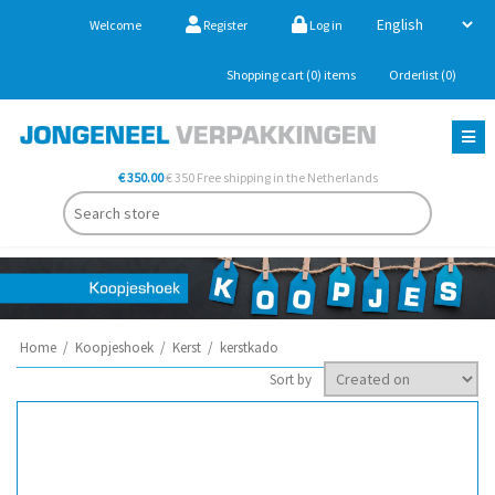
Welcome
Register
Log in
Shopping cart
(0)
items
Orderlist
(0)
€ 350.00
€ 350 Free shipping in the Netherlands
Home
/
Koopjeshoek
/
Kerst
/
kerstkado
Sort by