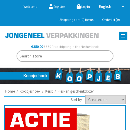
Welcome
Register
Log in
Shopping cart
(0)
items
Orderlist
(0)
€ 350.00
€ 350 Free shipping in the Netherlands
Home
/
Koopjeshoek
/
Kerst
/
Fles- en geschenkdozen
Sort by