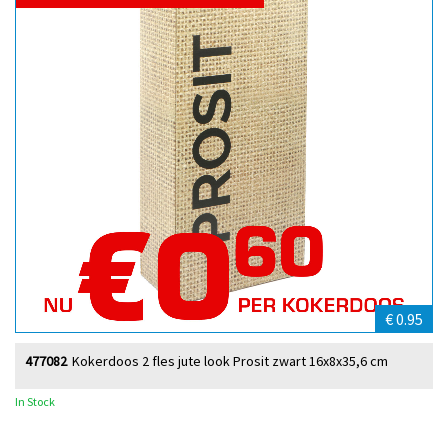
€ 0.95
477082
Kokerdoos 2 fles jute look Prosit zwart 16x8x35,6 cm
In Stock