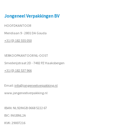
Jongeneel Verpakkingen BV
HOOFDKANTOOR
Meridiaan 9 - 2801 DA Gouda
+31 (0) 182 555 050
VERKOOPKANTOOR NL-OOST
Smederijstraat 2D - 7482 PZ Haaksbergen
+31 (0) 182 537 966
Email:
info@jongeneelverpakking.nl
www.
jongeneelverpakking.nl
IBAN: NL92INGB 0668 5222 67
BIC: INGBNL2A
KVK: 29007216