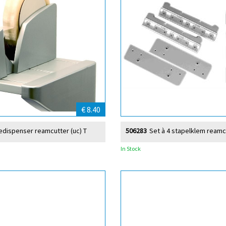
€ 8.40
edispenser reamcutter (uc) T
506283
Set à 4 stapelklem reamc
In Stock