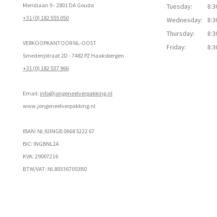
Meridiaan 9 - 2801 DA Gouda
Tuesday:
8:3
+31 (0) 182 555 050
Wednesday:
8:3
Thursday:
8:3
VERKOOPKANTOOR NL-OOST
Friday:
8:3
Smederijstraat 2D - 7482 PZ Haaksbergen
+31 (0) 182 537 966
Email:
info@jongeneelverpakking.nl
www.
jongeneelverpakking.nl
IBAN: NL92INGB 0668 5222 67
BIC: INGBNL2A
KVK: 29007216
BTW/VAT: NL803367053B0