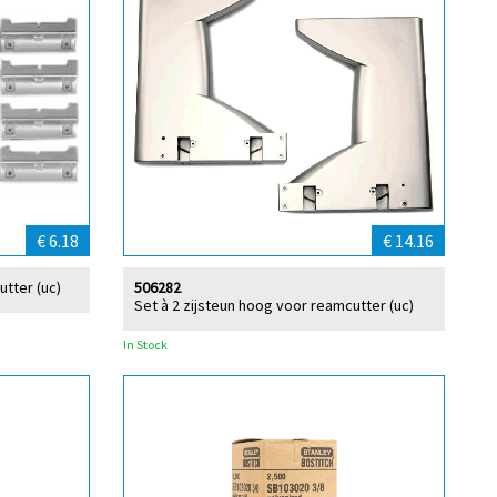
€ 6.18
€ 14.16
utter (uc)
506282
Set à 2 zijsteun hoog voor reamcutter (uc)
In Stock