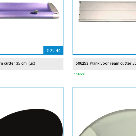
€ 22.44
m cutter 35 cm. (uc)
506253
Plank voor ream cutter 50
In Stock