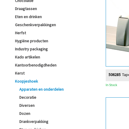
Chocolade
Draagtassen
Eten en drinken
Geschenkverpakkingen
Herfst
Hygiëne producten
Industry packaging
Kado artikelen
Kantoorbenodigdheden
Kerst
506285
Tap
Koopjeshoek
In Stock
Apparaten en onderdelen
Decoratie
Diversen
Dozen
Drankverpakking