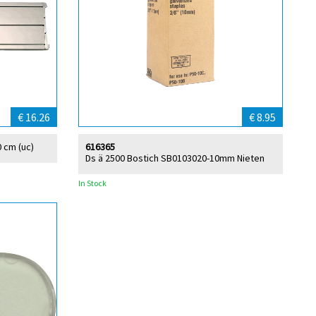
€ 16.26
€ 8.95
 cm (uc)
616365
Ds ä 2500 Bostich SB0103020-10mm Nieten
In Stock