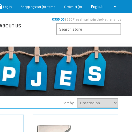
Log in
Shopping cart
(0)
items
Orderlist
(0)
€ 350.00
€ 350 Free shipping in the Netherlands
ABOUT US
Sort by