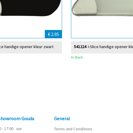
€ 2.95
ice handige opener kleur zwart
541224
I-Slice handige opener kl
In Stock
 showroom Gouda
General
0 - 17:00
uur
Terms and Conditions