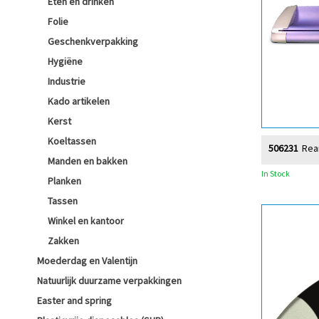
Eten en drinken
Folie
Geschenkverpakking
Hygiëne
Industrie
Kado artikelen
Kerst
Koeltassen
506231
Rea
Manden en bakken
In Stock
Planken
Tassen
Winkel en kantoor
Zakken
Moederdag en Valentijn
Natuurlijk duurzame verpakkingen
Easter and spring