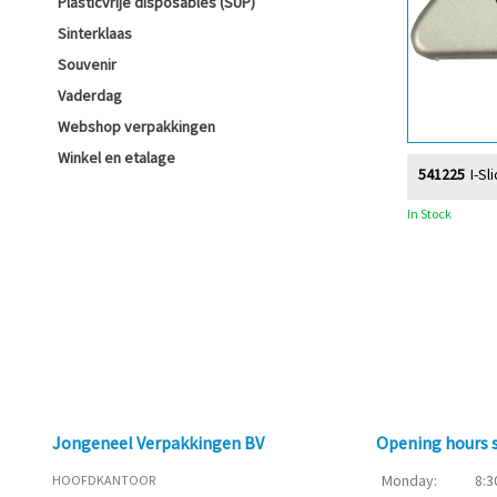
Plasticvrije disposables (SUP)
Sinterklaas
Souvenir
Vaderdag
Webshop verpakkingen
Winkel en etalage
541225
I-Sl
In Stock
Jongeneel Verpakkingen BV
Opening hours
Monday:
8:3
HOOFDKANTOOR