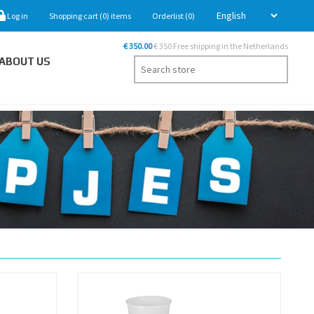
Log in
Shopping cart
(0)
items
Orderlist
(0)
€ 350.00
€ 350 Free shipping in the Netherlands
ABOUT US