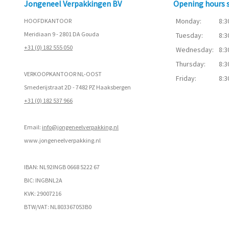
Jongeneel Verpakkingen BV
Opening hours
Monday:
8:3
HOOFDKANTOOR
Meridiaan 9 - 2801 DA Gouda
Tuesday:
8:3
+31 (0) 182 555 050
Wednesday:
8:3
Thursday:
8:3
VERKOOPKANTOOR NL-OOST
Friday:
8:3
Smederijstraat 2D - 7482 PZ Haaksbergen
+31 (0) 182 537 966
Email:
info@jongeneelverpakking.nl
www.
jongeneelverpakking.nl
IBAN: NL92INGB 0668 5222 67
BIC: INGBNL2A
KVK: 29007216
BTW/VAT: NL803367053B0