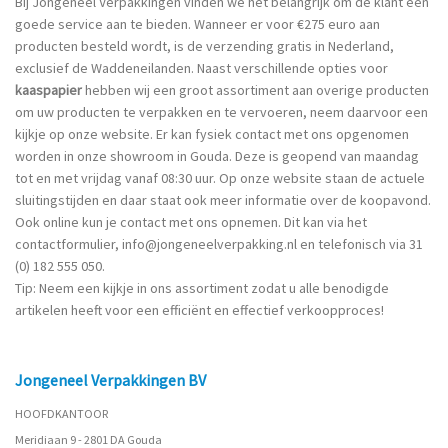
Bij Jongeneel Verpakkingen vinden we het belangrijk om de klant een
goede service aan te bieden. Wanneer er voor €275 euro aan
producten besteld wordt, is de verzending gratis in Nederland,
exclusief de Waddeneilanden. Naast verschillende opties voor
kaaspapier
hebben wij een groot assortiment aan overige producten
om uw producten te verpakken en te vervoeren, neem daarvoor een
kijkje op onze website. Er kan fysiek contact met ons opgenomen
worden in onze showroom in Gouda. Deze is geopend van maandag
tot en met vrijdag vanaf 08:30 uur. Op onze website staan de actuele
sluitingstijden en daar staat ook meer informatie over de koopavond.
Ook online kun je contact met ons opnemen. Dit kan via het
contactformulier
,
info@jongeneelverpakking.nl
en telefonisch via
31
(0) 182 555 050
.
Tip: Neem een kijkje in ons
assortiment
zodat u alle benodigde
artikelen heeft voor een efficiënt en effectief verkoopproces!
Jongeneel Verpakkingen BV
HOOFDKANTOOR
Meridiaan 9 - 2801 DA Gouda