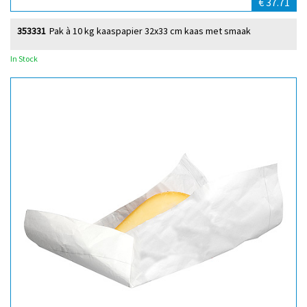
€ 37.71
353331
Pak à 10 kg kaaspapier 32x33 cm kaas met smaak
In Stock