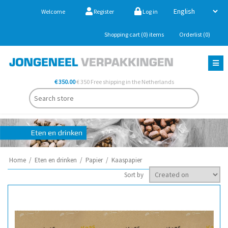
Welcome
Register
Log in
Shopping cart
(0)
items
Orderlist
(0)
€ 350.00
€ 350 Free shipping in the Netherlands
Home
/
Eten en drinken
/
Papier
/
Kaaspapier
Sort by