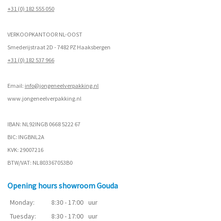
+31 (0) 182 555 050
VERKOOPKANTOOR NL-OOST
Smederijstraat 2D - 7482 PZ Haaksbergen
+31 (0) 182 537 966
Email:
info@jongeneelverpakking.nl
www.
jongeneelverpakking.nl
IBAN: NL92INGB 0668 5222 67
BIC: INGBNL2A
KVK: 29007216
BTW/VAT: NL803367053B0
Opening hours showroom Gouda
Monday:
8:30 - 17:00
uur
Tuesday:
8:30 - 17:00
uur