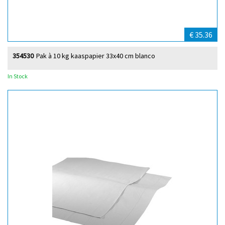
€ 35.36
354530
Pak à 10 kg kaaspapier 33x40 cm blanco
In Stock