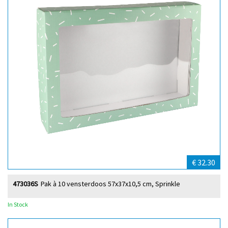
€ 32.30
473036S
Pak à 10 vensterdoos 57x37x10,5 cm, Sprinkle
In Stock