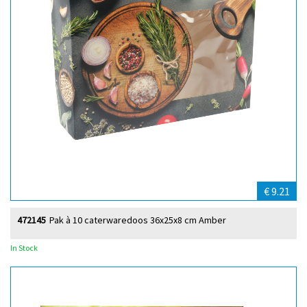
€ 9.21
472145
Pak à 10 caterwaredoos 36x25x8 cm Amber
In Stock