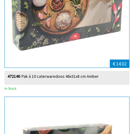
€ 14.02
472146
Pak à 10 caterwaredoos 46x31x8 cm Amber
In Stock