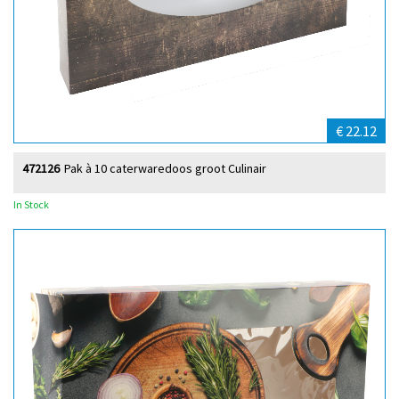
€ 22.12
472126
Pak à 10 caterwaredoos groot Culinair
In Stock