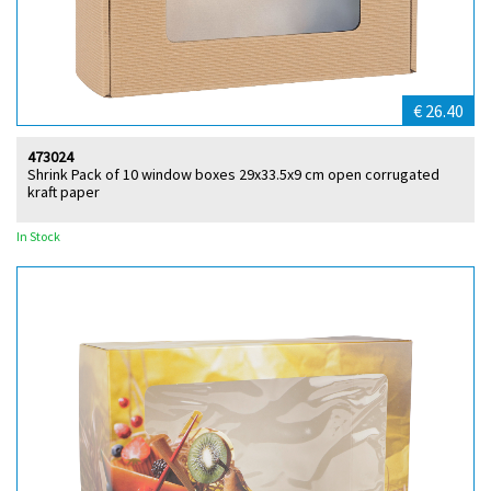
€ 26.40
473024
Shrink Pack of 10 window boxes 29x33.5x9 cm open corrugated
kraft paper
In Stock