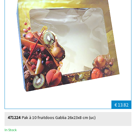
€ 13.82
471224
Pak à 10 fruitdoos Gablia 26x23x8 cm (uc)
In Stock