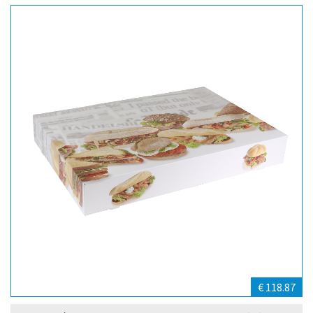
€ 118.87