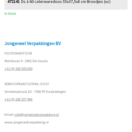
472141
Ds à 60 caterwaredoos 55x37,5x8 cm Broodjes (uc)
In Stock
Jongeneel Verpakkingen BV
HOOFDKANTOOR
Meridiaan 9 - 2801 DA Gouda
+31 (0) 182 555 050
VERKOOPKANTOOR NL-OOST
Smederijstraat 2D - 7482 PZ Haaksbergen
+31 (0) 182 537 966
Email:
info@jongeneelverpakking.nl
www.
jongeneelverpakking.nl