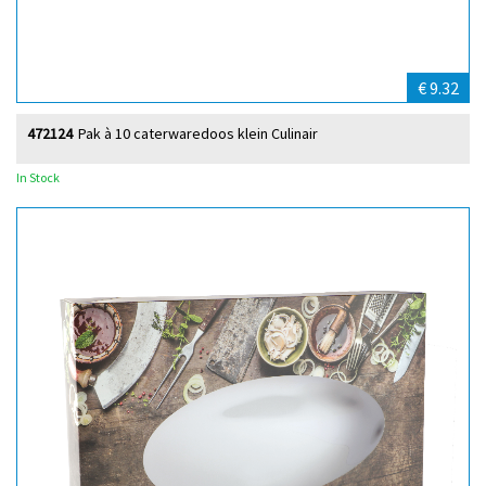
€ 9.32
472124
Pak à 10 caterwaredoos klein Culinair
In Stock