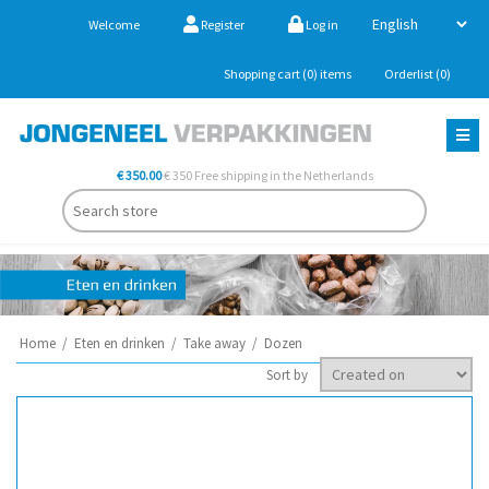
Welcome
Register
Log in
Shopping cart
(0)
items
Orderlist
(0)
€ 350.00
€ 350 Free shipping in the Netherlands
Home
/
Eten en drinken
/
Take away
/
Dozen
Sort by