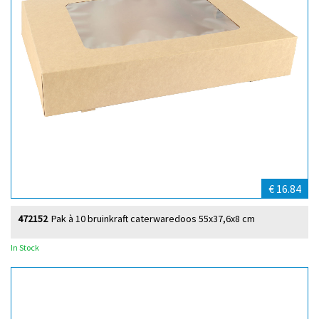
€ 16.84
472152
Pak à 10 bruinkraft caterwaredoos 55x37,6x8 cm
In Stock