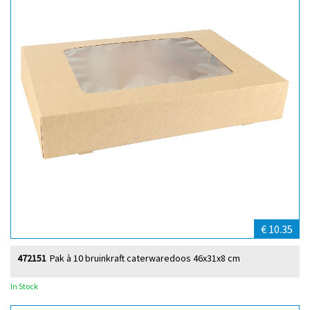
€ 10.35
472151
Pak à 10 bruinkraft caterwaredoos 46x31x8 cm
In Stock