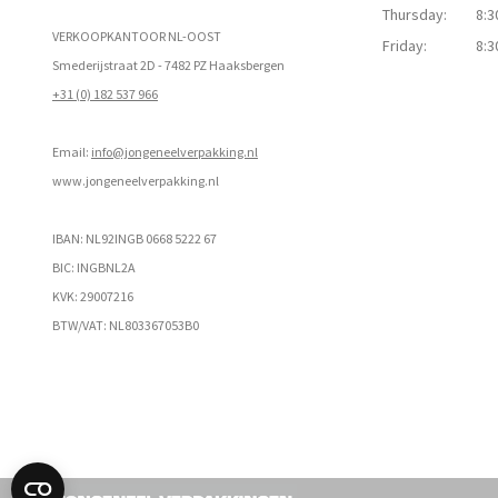
Thursday:
8:3
VERKOOPKANTOOR NL-OOST
Friday:
8:3
Smederijstraat 2D - 7482 PZ Haaksbergen
+31 (0) 182 537 966
Email:
info@jongeneelverpakking.nl
www.
jongeneelverpakking.nl
IBAN: NL92INGB 0668 5222 67
BIC: INGBNL2A
KVK: 29007216
BTW/VAT: NL803367053B0