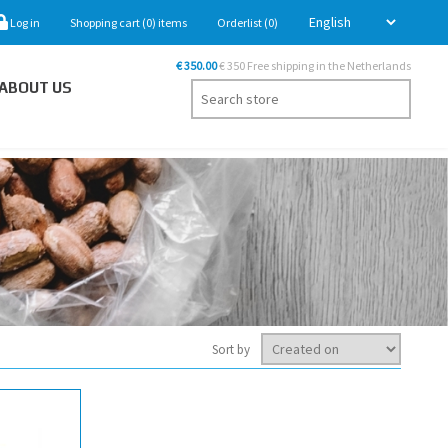
Log in
Shopping cart
(0)
items
Orderlist
(0)
€ 350.00
€ 350 Free shipping in the Netherlands
ABOUT US
Sort by