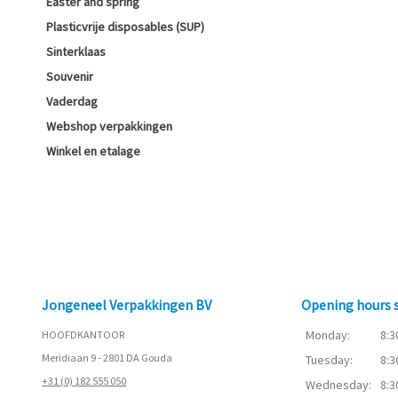
Easter and spring
Plasticvrije disposables (SUP)
Sinterklaas
Souvenir
Vaderdag
Webshop verpakkingen
Winkel en etalage
Jongeneel Verpakkingen BV
Opening hours
Monday:
8:3
HOOFDKANTOOR
Meridiaan 9 - 2801 DA Gouda
Tuesday:
8:3
+31 (0) 182 555 050
Wednesday:
8:3