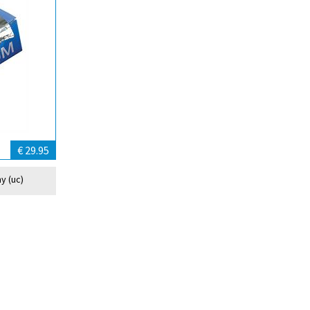
€ 29.95
y (uc)