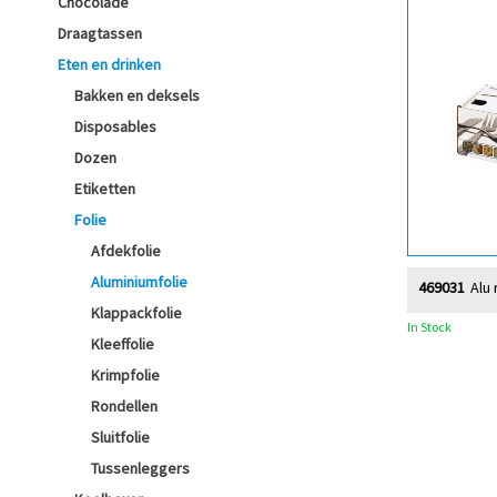
Chocolade
Draagtassen
Eten en drinken
Bakken en deksels
Disposables
Dozen
Etiketten
Folie
Afdekfolie
Aluminiumfolie
469031
Alu 
Klappackfolie
In Stock
Kleeffolie
Krimpfolie
Rondellen
Sluitfolie
Tussenleggers