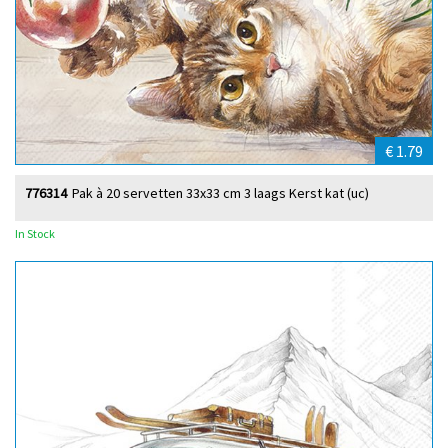
€ 1.79
776314
Pak à 20 servetten 33x33 cm 3 laags Kerst kat (uc)
In Stock