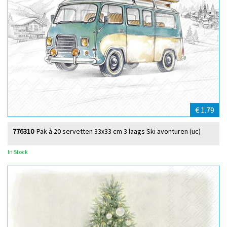
€ 1.79
776310
Pak à 20 servetten 33x33 cm 3 laags Ski avonturen (uc)
In Stock