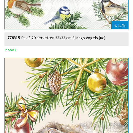
€ 1.79
776315
Pak à 20 servetten 33x33 cm 3 laags Vogels (uc)
In Stock