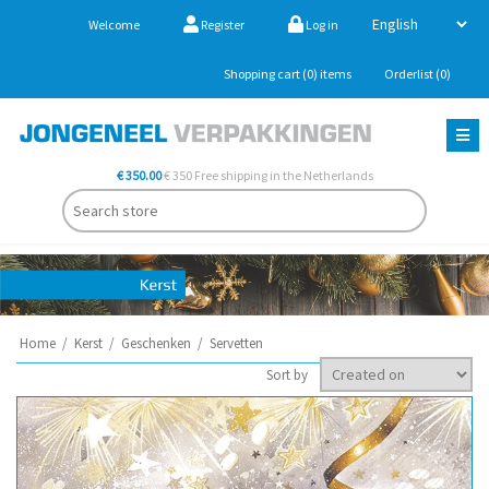
Welcome
Register
Log in
Shopping cart
(0)
items
Orderlist
(0)
€ 350.00
€ 350 Free shipping in the Netherlands
Home
/
Kerst
/
Geschenken
/
Servetten
Sort by