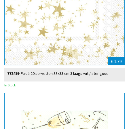
€ 1.79
772499
Pak à 20 servetten 33x33 cm 3 laags wit / ster goud
In Stock