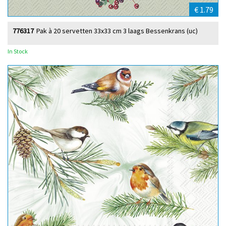
€ 1.79
776317
Pak à 20 servetten 33x33 cm 3 laags Bessenkrans (uc)
In Stock