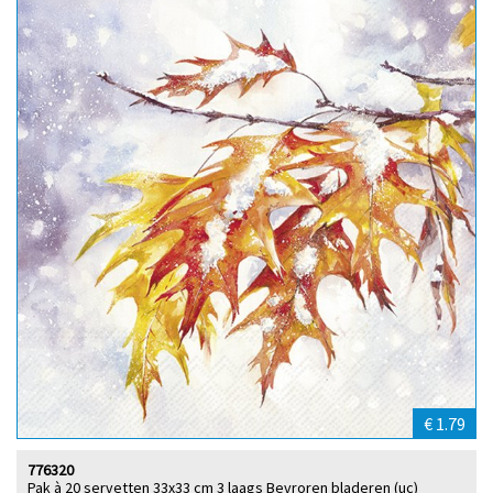
€ 1.79
776320
Pak à 20 servetten 33x33 cm 3 laags Bevroren bladeren (uc)