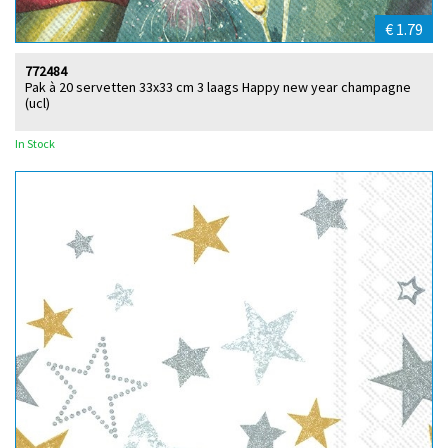
€ 1.79
772484
Pak à 20 servetten 33x33 cm 3 laags Happy new year champagne
(ucl)
In Stock