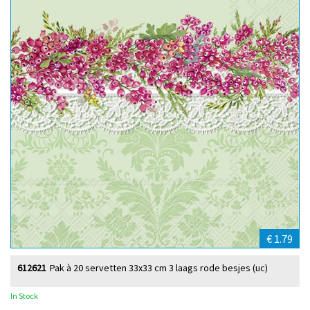
€ 1.79
612621
Pak à 20 servetten 33x33 cm 3 laags rode besjes (uc)
In Stock