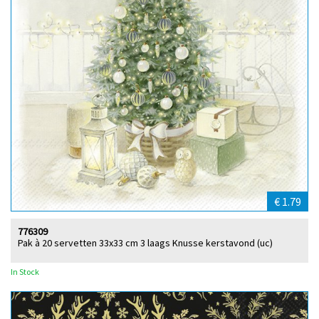
€ 1.79
776309
Pak à 20 servetten 33x33 cm 3 laags Knusse kerstavond (uc)
In Stock