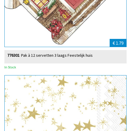
€ 1.79
776301
Pak à 12 servetten 3 laags Feestelijk huis
In Stock