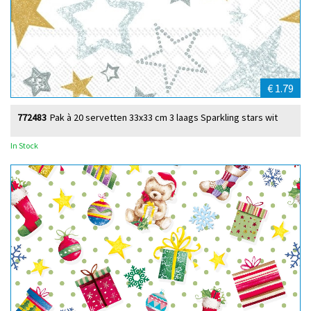
€ 1.79
772483
Pak à 20 servetten 33x33 cm 3 laags Sparkling stars wit
In Stock