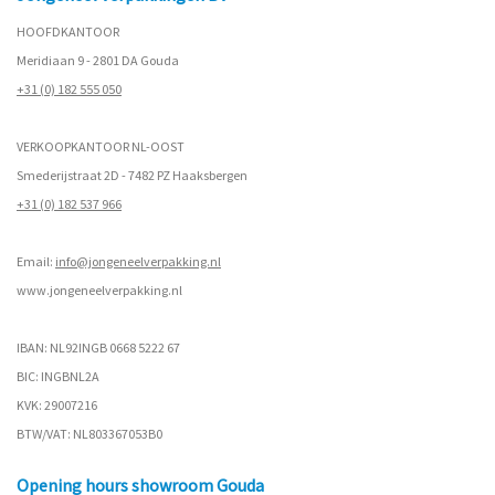
HOOFDKANTOOR
Meridiaan 9 - 2801 DA Gouda
+31 (0) 182 555 050
VERKOOPKANTOOR NL-OOST
Smederijstraat 2D - 7482 PZ Haaksbergen
+31 (0) 182 537 966
Email:
info@jongeneelverpakking.nl
www.
jongeneelverpakking.nl
IBAN: NL92INGB 0668 5222 67
BIC: INGBNL2A
KVK: 29007216
BTW/VAT: NL803367053B0
Opening hours showroom Gouda