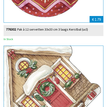
€ 1.79
776302
Pak à 12 servetten 33x33 cm 3 laags Kerstbal (ucl)
In Stock