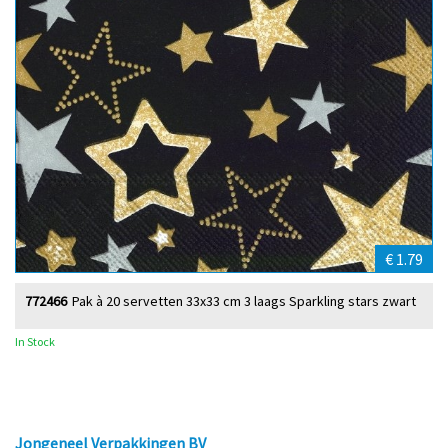
€ 1.79
772466
Pak à 20 servetten 33x33 cm 3 laags Sparkling stars zwart
In Stock
Jongeneel Verpakkingen BV