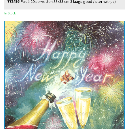
772486
Pak à 20 servetten 33x33 cm 3 laags goud / ster wit (uc)
In Stock