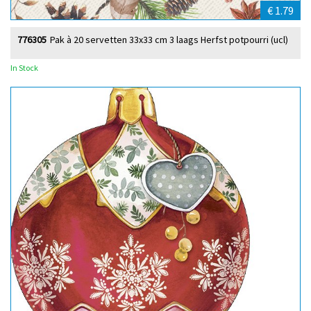
€ 1.79
776305
Pak à 20 servetten 33x33 cm 3 laags Herfst potpourri (ucl)
In Stock