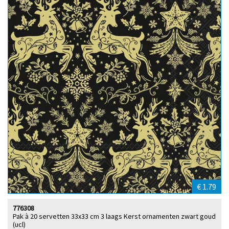
€ 1.79
776308
Pak à 20 servetten 33x33 cm 3 laags Kerst ornamenten zwart goud
(ucl)