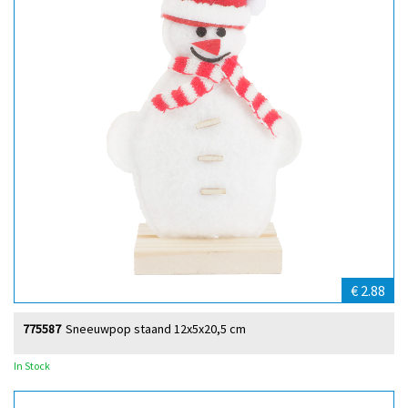
€ 2.88
775587
Sneeuwpop staand 12x5x20,5 cm
In Stock