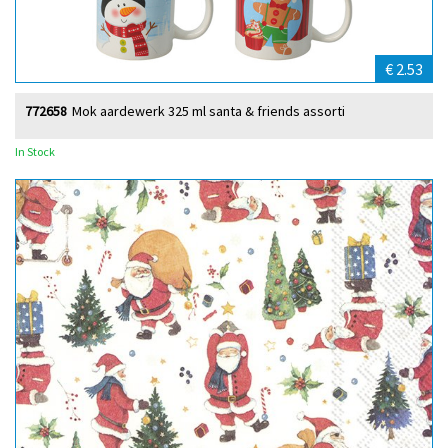
€ 2.53
772658
Mok aardewerk 325 ml santa & friends assorti
In Stock