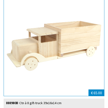
€ 65.00
888980B
Ctn à 8 gift-truck 39x16x14 cm