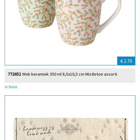
€ 2.70
772652
Mok keramiek 350 ml 8,5x10,5 cm Mistletoe assorti
In Stock