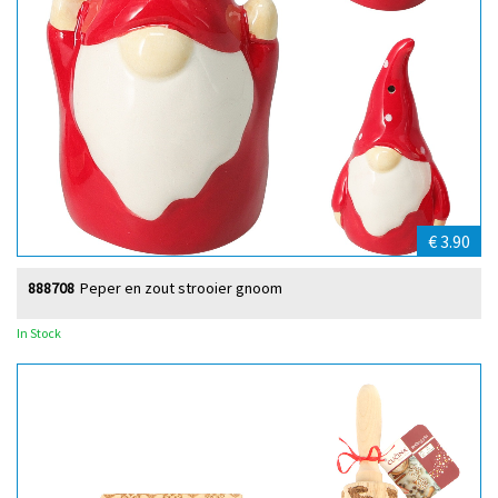
€ 3.90
888708
Peper en zout strooier gnoom
In Stock