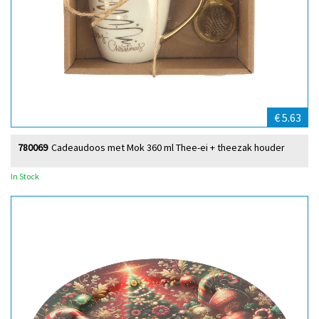
€ 5.63
780069
Cadeaudoos met Mok 360 ml Thee-ei + theezak houder
In Stock