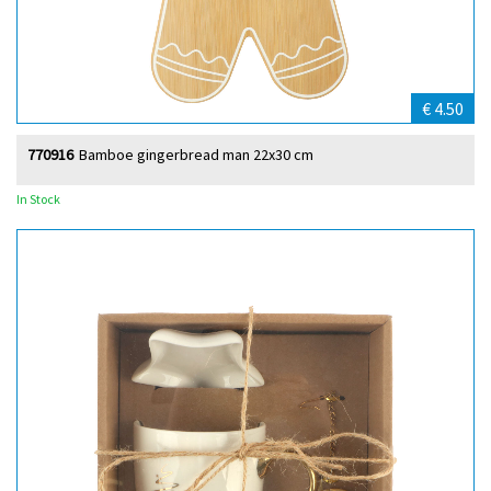
€ 4.50
770916
Bamboe gingerbread man 22x30 cm
In Stock