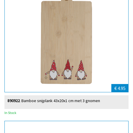
€ 4.95
890922
Bamboe snijplank 43x20x1 cm met 3 gnomen
In Stock