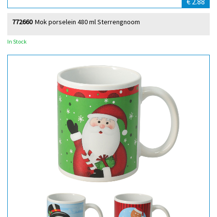
€ 2.88
772660
Mok porselein 480 ml Sterrengnoom
In Stock