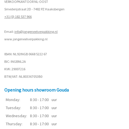
VERKOOPKANTOOR NL-OOST
Smederijstraat 2D - 7482 PZ Haaksbergen
+31 (0) 182 537 966
Email:
info@jongeneelverpakking.nl
www.
jongeneelverpakking.nl
IBAN: NL92INGB 0668 5222 67
BIC: INGBNL2A
KVK: 29007216
BTW/VAT: NL803367053B0
Opening hours showroom Gouda
Monday:
8:30 - 17:00
uur
Tuesday:
8:30 - 17:00
uur
Wednesday:
8:30 - 17:00
uur
Thursday:
8:30 - 17:00
uur