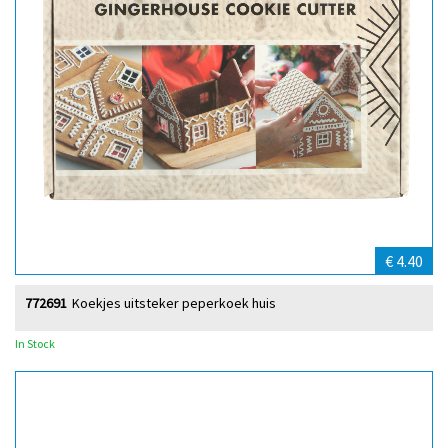
€ 4.40
772691
Koekjes uitsteker peperkoek huis
In Stock