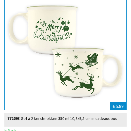
€ 5.89
772693
Set á 2 kerstmokken 350 ml 10,8x9,5 cm in cadeaudoos
In Stock