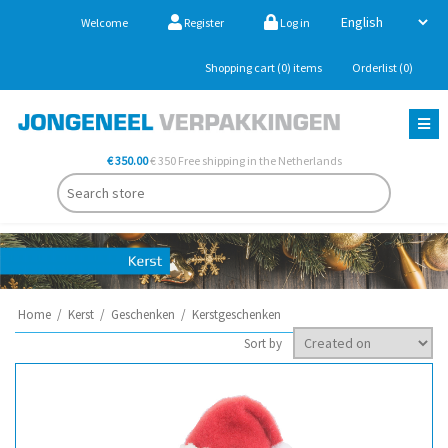
Welcome
Register
Log in
Shopping cart
(0)
items
Orderlist
(0)
€ 350.00
€ 350 Free shipping in the Netherlands
Home
/
Kerst
/
Geschenken
/
Kerstgeschenken
Sort by