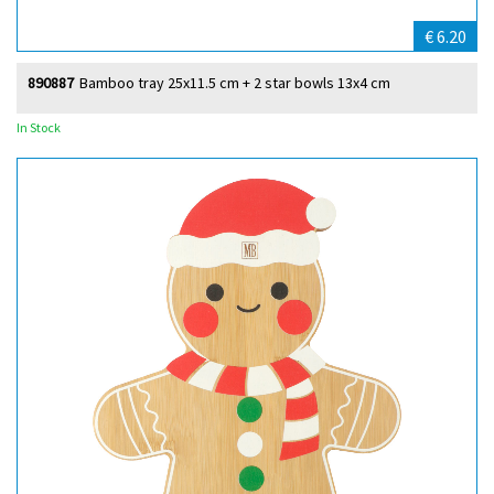
€ 6.20
890887
Bamboo tray 25x11.5 cm + 2 star bowls 13x4 cm
In Stock