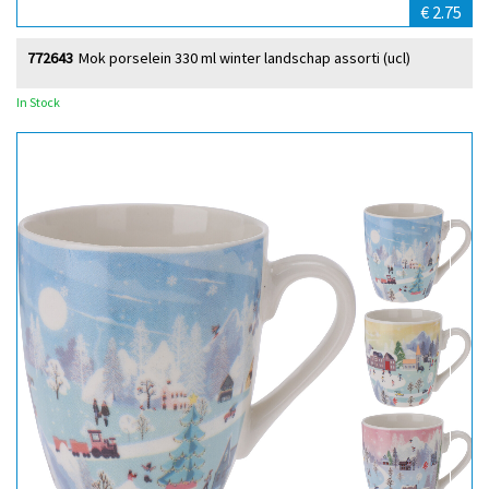
€ 2.75
772643
Mok porselein 330 ml winter landschap assorti (ucl)
In Stock