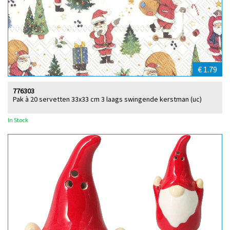
€ 1.79
776303
Pak à 20 servetten 33x33 cm 3 laags swingende kerstman (uc)
In Stock