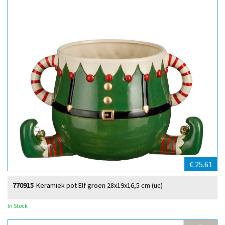
€ 25.61
770915
Keramiek pot Elf groen 28x19x16,5 cm (uc)
In Stock