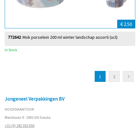
€ 2.50
772642
Mok porselein 200 ml winter landschap assorti (ucl)
In Stock
1
2
Jongeneel Verpakkingen BV
HOOFDKANTOOR
Meridiaan 9 - 2801 DA Gouda
+31 (0) 182 555 050