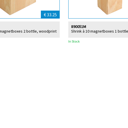
€ 33.25
890051M
 magnetboxes 2 bottle, woodprint
Shrink à 10 magnetboxes 1 bottl
In Stock