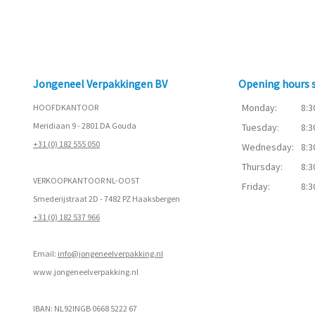
Jongeneel Verpakkingen BV
Opening hours
Monday:
8:3
HOOFDKANTOOR
Meridiaan 9 - 2801 DA Gouda
Tuesday:
8:3
+31 (0) 182 555 050
Wednesday:
8:3
Thursday:
8:3
VERKOOPKANTOOR NL-OOST
Friday:
8:3
Smederijstraat 2D - 7482 PZ Haaksbergen
+31 (0) 182 537 966
Email:
info@jongeneelverpakking.nl
www.
jongeneelverpakking.nl
IBAN: NL92INGB 0668 5222 67