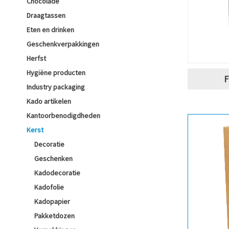
Chocolade
Draagtassen
Eten en drinken
Geschenkverpakkingen
Herfst
Hygiëne producten
F
Industry packaging
Kado artikelen
Kantoorbenodigdheden
Kerst
Decoratie
Geschenken
Kadodecoratie
Kadofolie
Kadopapier
Pakketdozen