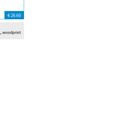
€ 26.60
e, woodprint