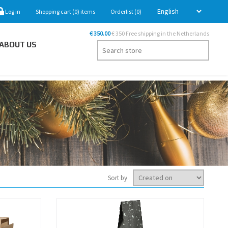
Log in
Shopping cart
(0)
items
Orderlist
(0)
€ 350.00
€ 350 Free shipping in the Netherlands
ABOUT US
Sort by