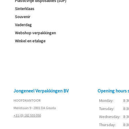
Plasticvrije disposables (SUP)
Sinterklaas
Souvenir
Vaderdag
Webshop verpakkingen
Winkel en etalage
Jongeneel Verpakkingen BV
Opening hours
Monday:
8:3
HOOFDKANTOOR
Meridiaan 9 - 2801 DA Gouda
Tuesday:
8:3
+31 (0) 182 555 050
Wednesday:
8:3
Thursday:
8:3