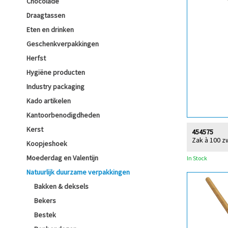
Chocolade
Draagtassen
Eten en drinken
Geschenkverpakkingen
Herfst
Hygiëne producten
Industry packaging
Kado artikelen
Kantoorbenodigdheden
Kerst
454575
Zak à 100 z
Koopjeshoek
Moederdag en Valentijn
In Stock
Natuurlijk duurzame verpakkingen
Bakken & deksels
Bekers
Bestek