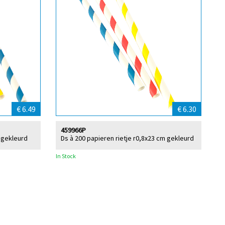
€ 6.49
€ 6.30
459966P
m gekleurd
Ds à 200 papieren rietje r0,8x23 cm gekleurd
In Stock