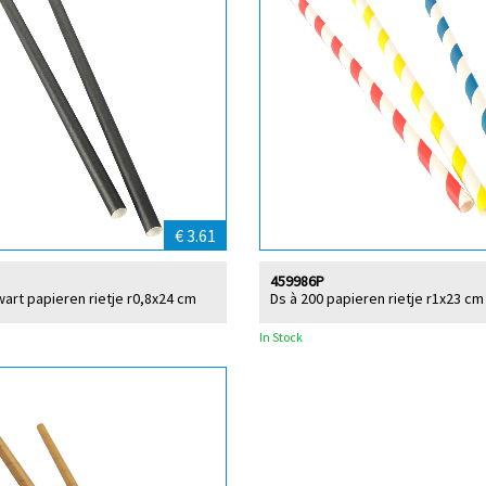
€ 3.61
459986P
wart papieren rietje r0,8x24 cm
Ds à 200 papieren rietje r1x23 c
In Stock