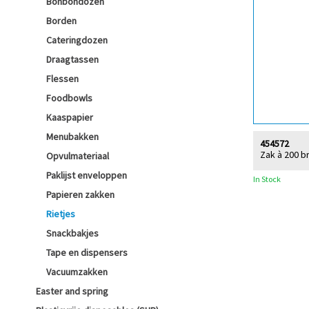
Bonbondozen
Borden
Cateringdozen
Draagtassen
Flessen
Foodbowls
Kaaspapier
Menubakken
454572
Zak à 200 br
Opvulmateriaal
Paklijst enveloppen
In Stock
Papieren zakken
Rietjes
Snackbakjes
Tape en dispensers
Vacuumzakken
Easter and spring