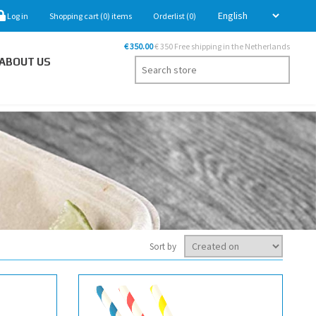
Log in
Shopping cart
(0)
items
Orderlist
(0)
€ 350.00
€ 350 Free shipping in the Netherlands
ABOUT US
Sort by