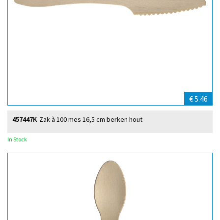
€ 5.46
457447K
Zak à 100 mes 16,5 cm berken hout
In Stock