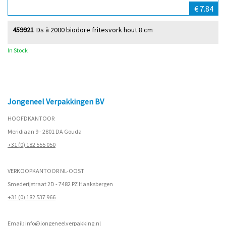
€ 7.84
459921
Ds à 2000 biodore fritesvork hout 8 cm
In Stock
Jongeneel Verpakkingen BV
HOOFDKANTOOR
Meridiaan 9 - 2801 DA Gouda
+31 (0) 182 555 050
VERKOOPKANTOOR NL-OOST
Smederijstraat 2D - 7482 PZ Haaksbergen
+31 (0) 182 537 966
Email:
info@jongeneelverpakking.nl