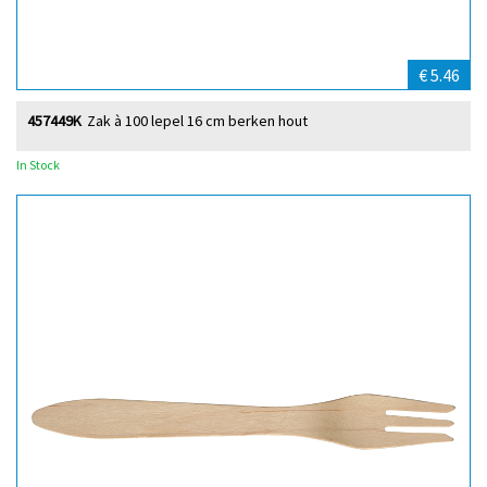
€ 5.46
457449K
Zak à 100 lepel 16 cm berken hout
In Stock