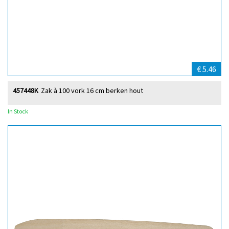
€ 5.46
457448K
Zak à 100 vork 16 cm berken hout
In Stock