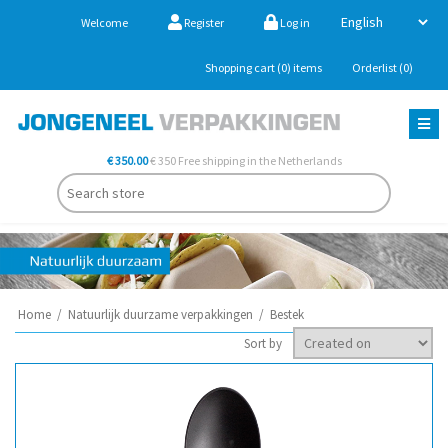
Welcome
Register
Log in
Shopping cart
(0)
items
Orderlist
(0)
€ 350.00
€ 350 Free shipping in the Netherlands
Home
/
Natuurlijk duurzame verpakkingen
/
Bestek
Sort by