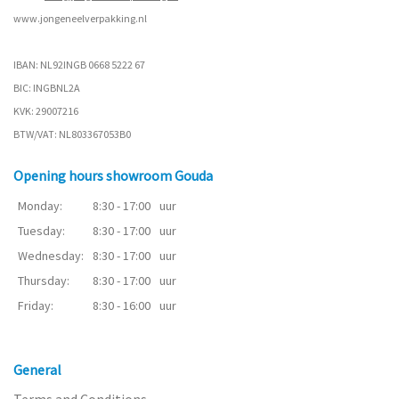
www.
jongeneelverpakking.nl
IBAN: NL92INGB 0668 5222 67
BIC: INGBNL2A
KVK: 29007216
BTW/VAT: NL803367053B0
Opening hours showroom Gouda
Monday:
8:30 - 17:00
uur
Tuesday:
8:30 - 17:00
uur
Wednesday:
8:30 - 17:00
uur
Thursday:
8:30 - 17:00
uur
Friday:
8:30 - 16:00
uur
General
Terms and Conditions