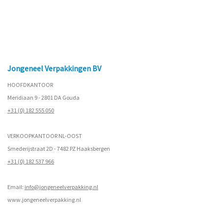
Jongeneel Verpakkingen BV
HOOFDKANTOOR
Meridiaan 9 - 2801 DA Gouda
+31 (0) 182 555 050
VERKOOPKANTOOR NL-OOST
Smederijstraat 2D - 7482 PZ Haaksbergen
+31 (0) 182 537 966
Email:
info@jongeneelverpakking.nl
www.
jongeneelverpakking.nl