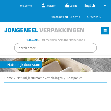
Welcome
Register
Log in
Shopping cart
(0)
items
Orderlist
(0)
€ 350.00
€ 350 Free shipping in the Netherlands
Home
/
Natuurlijk duurzame verpakkingen
/
Kaaspapier