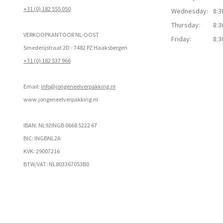
+31 (0) 182 555 050
Wednesday:
8:3
Thursday:
8:3
VERKOOPKANTOOR NL-OOST
Friday:
8:3
Smederijstraat 2D - 7482 PZ Haaksbergen
+31 (0) 182 537 966
Email:
info@jongeneelverpakking.nl
www.
jongeneelverpakking.nl
IBAN: NL92INGB 0668 5222 67
BIC: INGBNL2A
KVK: 29007216
BTW/VAT: NL803367053B0