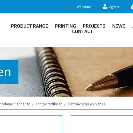
Welcome
Register
PRODUCT RANGE
PRINTING
PROJECTS
NEWS
CONTACT
oorbenodigdheden
/
Kantoorartikelen
/
Nietmachines en nietjes