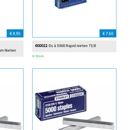
€ 8.95
€ 7.60
600022
Ds à 5000 Rapid nieten 73/8
mm Nieten
In Stock