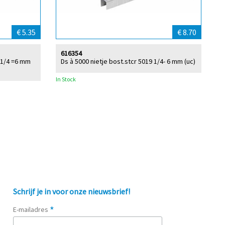
€ 5.35
€ 8.70
616354
0 1/4 =6 mm
Ds à 5000 nietje bost.stcr 5019 1/4- 6 mm (uc)
In Stock
Schrijf je in voor onze nieuwsbrief!
*
E-mailadres