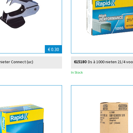
€ 0.30
nieter Connect (uc)
615180
Ds à 1000 nieten 21/4 voo
In Stock