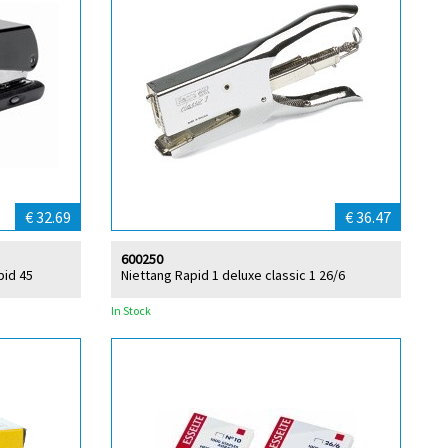
€ 32.69
€ 36.47
600250
pid 45
Niettang Rapid 1 deluxe classic 1 26/6
In Stock