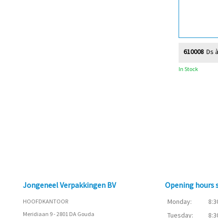
610008
Ds à
In Stock
Jongeneel Verpakkingen BV
Opening hours
Monday:
8:3
HOOFDKANTOOR
Meridiaan 9 - 2801 DA Gouda
Tuesday:
8:3