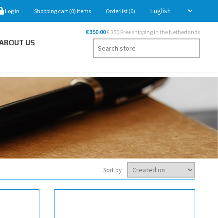
Log in
Shopping cart
(0)
items
Orderlist
(0)
€ 350.00
€ 350 Free shipping in the Netherlands
ABOUT US
Sort by