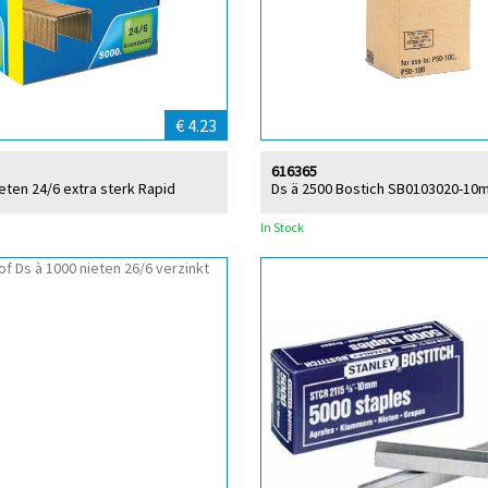
€ 4.23
616365
ieten 24/6 extra sterk Rapid
Ds ä 2500 Bostich SB0103020-10
In Stock