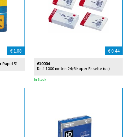
€ 1.08
€ 0.44
r Rapid 51
610004
Ds à 1000 nieten 24/6 koper Esselte (uc)
In Stock