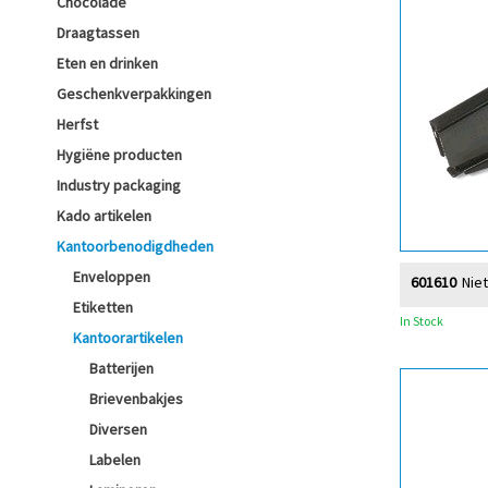
Chocolade
Draagtassen
Eten en drinken
Geschenkverpakkingen
Herfst
Hygiëne producten
Industry packaging
Kado artikelen
Kantoorbenodigdheden
Enveloppen
601610
Nie
Etiketten
In Stock
Kantoorartikelen
Batterijen
Brievenbakjes
Diversen
Labelen